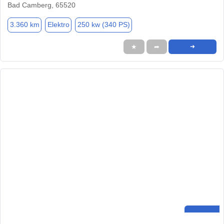
Bad Camberg, 65520
3.360 km
Elektro
250 kw (340 PS)
★
➦
➜