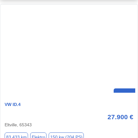
VW ID.4
27.900 €
Eltville, 65343
83.433 km
Elektro
150 kw (204 PS)