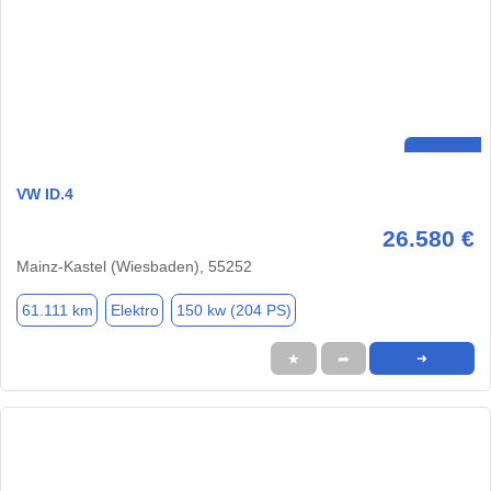
VW ID.4
26.580 €
Mainz-Kastel (Wiesbaden), 55252
61.111 km
Elektro
150 kw (204 PS)
★
➦
➜