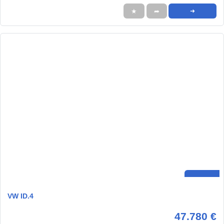
★
➦
➜
VW ID.4
47.780 €