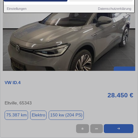
Einstellungen
Datenschutzerklärung
VW ID.4
28.450 €
Eltville, 65343
75.387 km
Elektro
150 kw (204 PS)
★
➦
➜