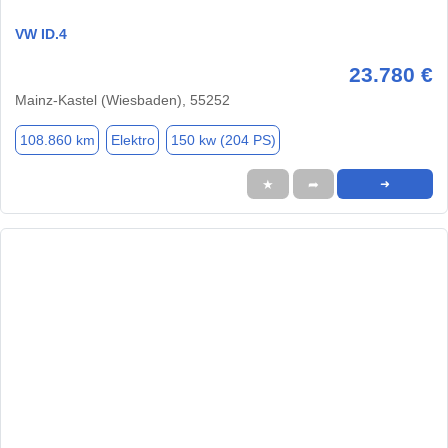
VW ID.4
23.780 €
Mainz-Kastel (Wiesbaden), 55252
108.860 km
Elektro
150 kw (204 PS)
★
➦
➜