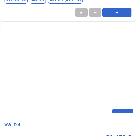
★
➦
➜
VW ID.4