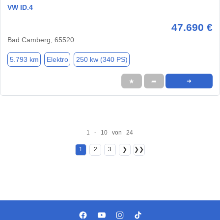
VW ID.4
47.690 €
Bad Camberg, 65520
5.793 km
Elektro
250 kw (340 PS)
★
➦
➜
1 - 10 von 24
1
2
3
❯
❯❯