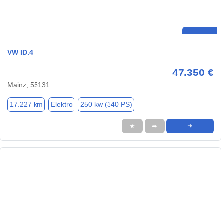
VW ID.4
47.350 €
Mainz, 55131
17.227 km
Elektro
250 kw (340 PS)
★
➦
➜