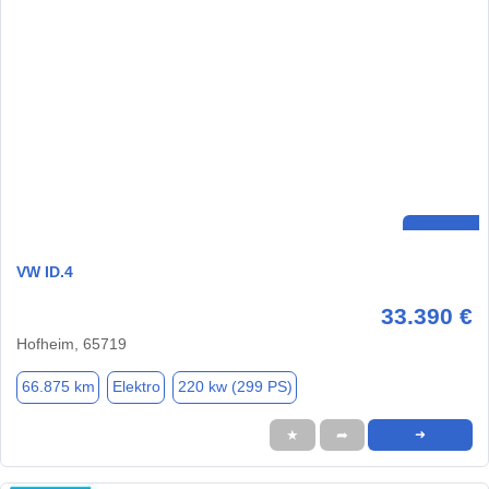
VW ID.4
33.390 €
Hofheim, 65719
66.875 km
Elektro
220 kw (299 PS)
★
➦
➜