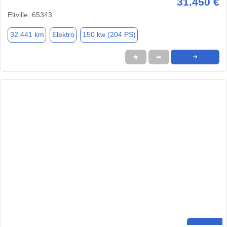
31.450 €
Eltville, 65343
32.441 km
Elektro
150 kw (204 PS)
★
➦
➜