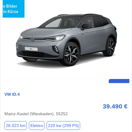
VW ID.4
39.490 €
Mainz-Kastel (Wiesbaden), 55252
26.023 km
Elektro
220 kw (299 PS)