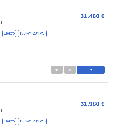
31.480 €
31
Elektro
150 kw (204 PS)
★
➦
➜
31.980 €
31
Elektro
150 kw (204 PS)