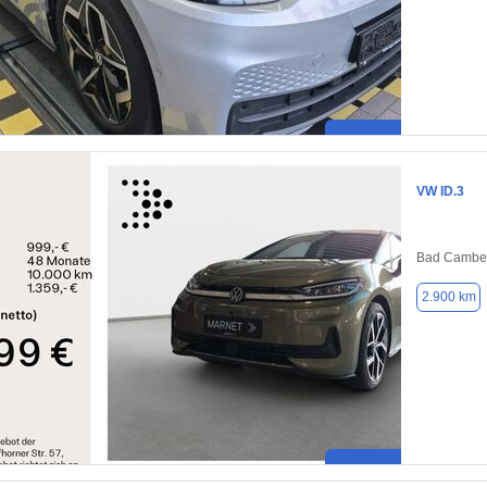
VW ID.3
Bad Camber
2.900 km