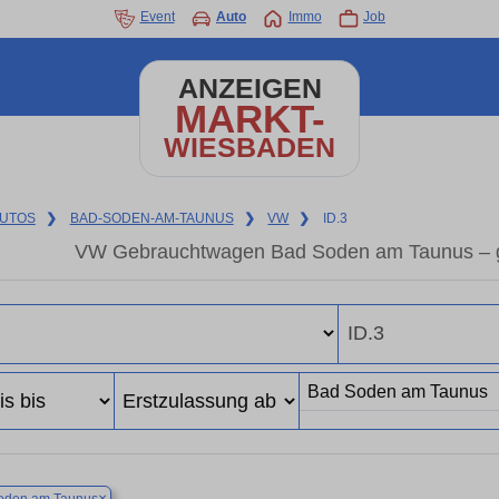
Event
Auto
Immo
Job
ANZEIGEN
MARKT-
WIESBADEN
UTOS
❯
BAD-SODEN-AM-TAUNUS
❯
VW
❯
ID.3
VW Gebrauchtwagen Bad Soden am Taunus – g
×