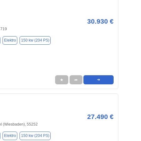
30.930 €
5719
Elektro
150 kw (204 PS)
★
➦
➜
27.490 €
el (Wiesbaden), 55252
Elektro
150 kw (204 PS)