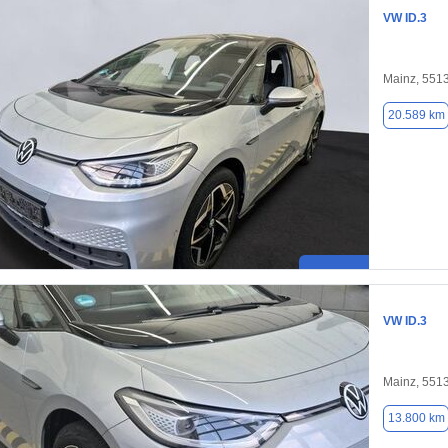
VW ID.3
Mainz, 551
20.589 km
VW ID.3
Mainz, 551
13.800 km