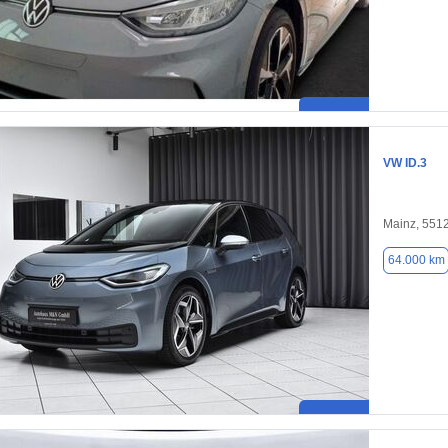
VW ID.3
Mainz, 551
64.000 km