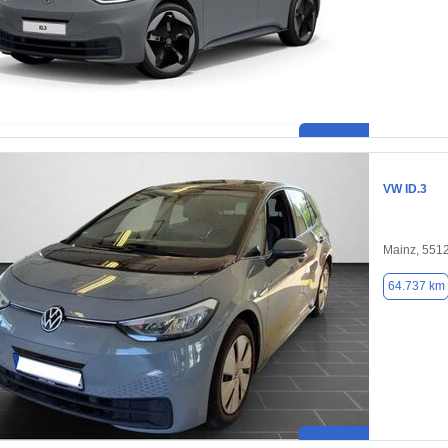
VW ID.3
Mainz, 551
64.737 km