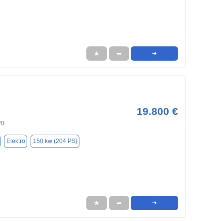
★
➦
➜
19.800 €
20
Elektro
150 kw (204 PS)
★
➦
➜