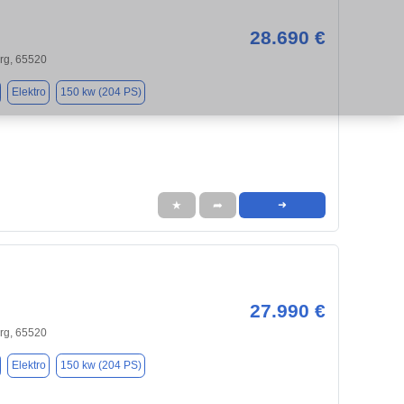
28.690 €
g, 65520
Elektro
150 kw (204 PS)
★
➦
➜
27.990 €
g, 65520
Elektro
150 kw (204 PS)