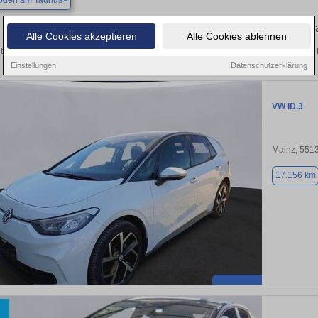
oden am Taunus
Finden Sie in Bad Soden am Taunus Ihren gebr
Alle Cookies akzeptieren
Alle Cookies ablehnen
tdecken Sie in Bad Soden am Taunus gebrauchte VW ID.3 Gebrauchtwagen. Hier fi
Einstellungen
Datenschutzerklärung
VW ID.3
Mainz, 551
17.156 km