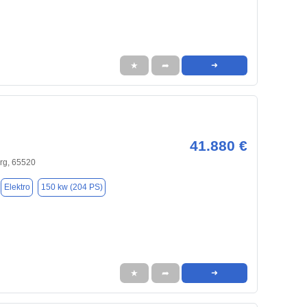
★
➦
➜
41.880 €
g, 65520
Elektro
150 kw (204 PS)
★
➦
➜