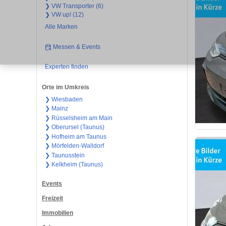
❯ VW Transporter (6)
❯ VW up! (12)
Alle Marken
Messen & Events
Experten finden
Orte im Umkreis
❯ Wiesbaden
❯ Mainz
❯ Rüsselsheim am Main
❯ Oberursel (Taunus)
❯ Hofheim am Taunus
❯ Mörfelden-Walldorf
❯ Taunusstein
❯ Kelkheim (Taunus)
Events
Freizeit
Immobilien