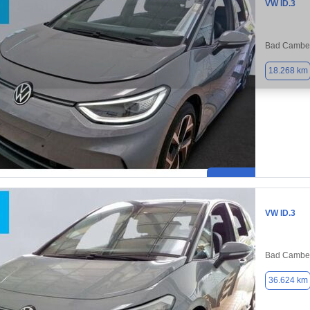
VW ID.3
Bad Camber
18.268 km
VW ID.3
Bad Camber
36.624 km