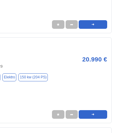
★
➦
➜
20.990 €
29
Elektro
150 kw (204 PS)
★
➦
➜