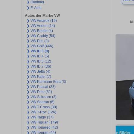
Bad S
❯ Oldtimer
❯ E-Auto
Autos der Marke VW
❯ VW Amarok (19)
En
❯ VW Arteon (14)
❯ VW Beetle (4)
❯ VW Caddy (54)
❯ VW Eos (3)
❯ VW Golf (446)
❯ VW ID.3 (8)
❯ VW ID.4 (5)
❯ VW ID.5 (12)
❯ VW ID.7 (36)
❯ VW Jetta (4)
❯ VW Käfer (7)
❯ VW Karmann Ghia (3)
❯ VW Passat (33)
❯ VW Polo (81)
❯ VW Scirocco (3)
❯ VW Sharan (8)
❯ VW T-Cross (30)
❯ VW T-Roc (126)
❯ VW Taigo (37)
❯ VW Tiguan (149)
❯ VW Touareg (42)
❯ VW Touran (44)