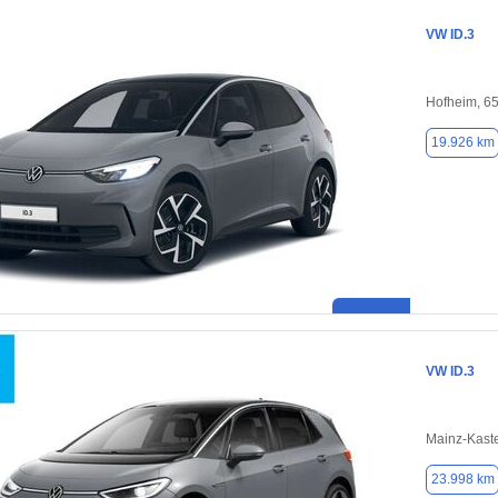
VW ID.3
Hofheim, 6
19.926 km
VW ID.3
Mainz-Kast
23.998 km