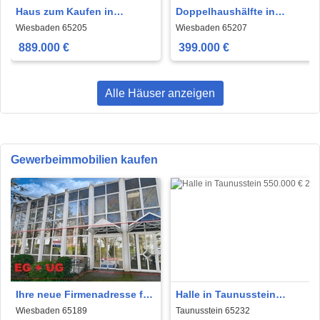
Haus zum Kaufen in
Doppelhaushälfte in
Wiesbaden 889.000 € 250
Wiesbaden von privat
Wiesbaden 65205
Wiesbaden 65207
m²
889.000 €
399.000 €
Alle Häuser anzeigen
Gewerbeimmobilien kaufen
Ihre neue Firmenadresse für
Halle in Taunusstein
Büro, Geschäft oder Praxis
550.000 € 278 m²
Wiesbaden 65189
Taunusstein 65232