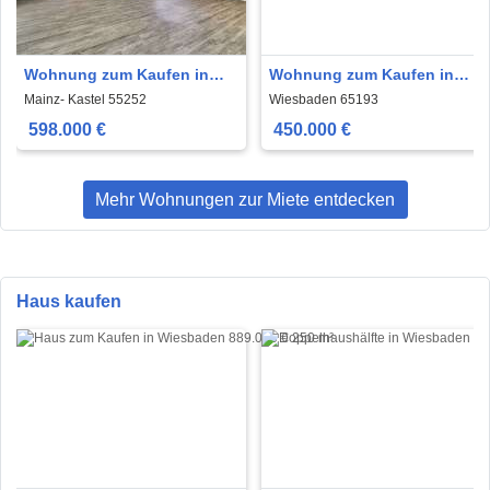
Wohnung zum Kaufen in
Wohnung zum Kaufen in
Mainz- Kastel 598.000 € 137
Wiesbaden 450.000 € 133
Mainz- Kastel 55252
Wiesbaden 65193
m²
m²
598.000 €
450.000 €
Mehr Wohnungen zur Miete entdecken
Haus kaufen