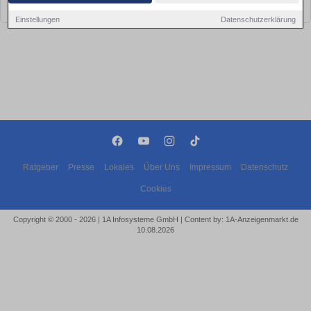
bald wieder vorbei!
Einstellungen
Datenschutzerklärung
Ratgeber
Presse
Lokales
Über Uns
Impressum
Datenschutz
Cookies
Copyright © 2000 - 2026 | 1A Infosysteme GmbH | Content by: 1A-Anzeigenmarkt.de
10.08.2026