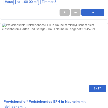
Haus
ca. 100,00 m²
Zimmer 3
★
➦
➜
1 / 17
Provisionsfrei* Freistehendes EFH in Nauheim mit
idyllischem…