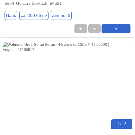
Groß-Gerau / Berkach, 64521
Haus
ca. 250,66 m²
Zimmer 9
★
➦
➜
1 / 12