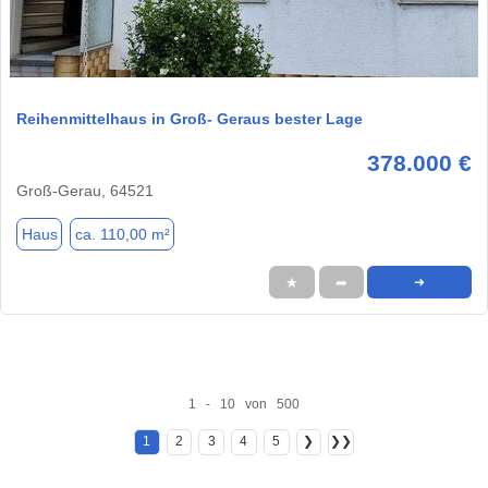
1 / 6
Reihenmittelhaus in Groß- Geraus bester Lage
378.000 €
Groß-Gerau, 64521
Haus
ca. 110,00 m²
★
➦
➜
1 - 10 von 500
1
2
3
4
5
❯
❯❯