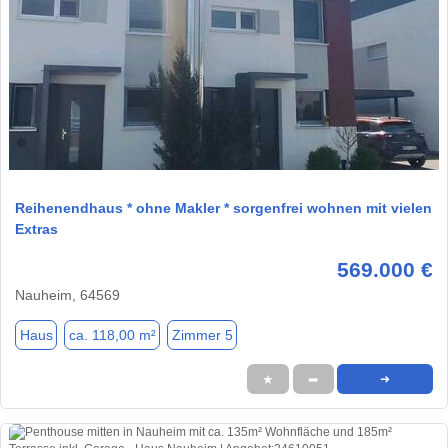
1 / 14
Reihenendhaus * ohne Makler * sorgenfrei wohnen mit vielen
Extras
569.000 €
Nauheim, 64569
Haus
ca. 118,00 m²
Zimmer 5
★
➦
➜