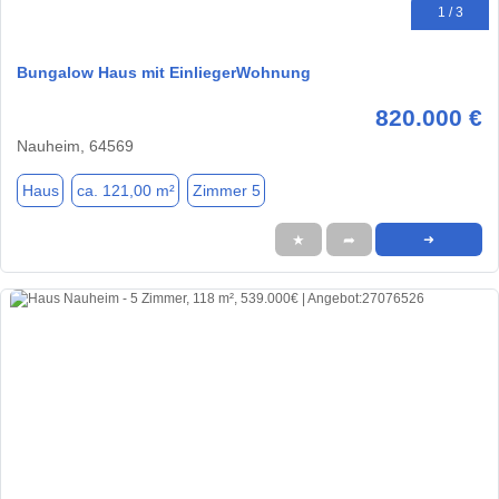
1 / 3
Bungalow Haus mit EinliegerWohnung
820.000 €
Nauheim, 64569
Haus
ca. 121,00 m²
Zimmer 5
★
➦
➜