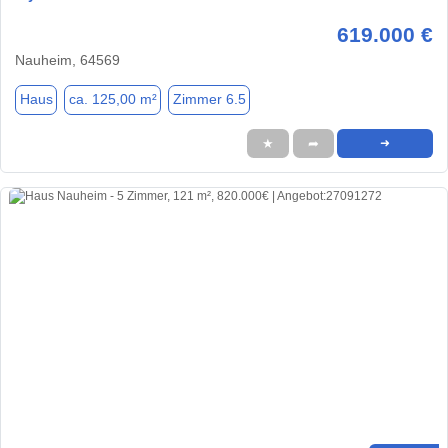
619.000 €
Nauheim, 64569
Haus
ca. 125,00 m²
Zimmer 6.5
★
➦
➜