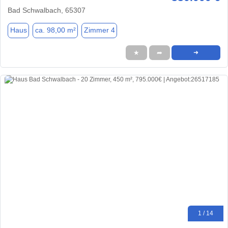
Bad Schwalbach, 65307
Haus
ca. 98,00 m²
Zimmer 4
★
➦
➜
1 / 14