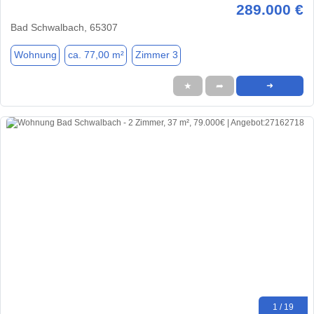
289.000 €
Bad Schwalbach, 65307
Wohnung
ca. 77,00 m²
Zimmer 3
★
➦
➜
1 / 19