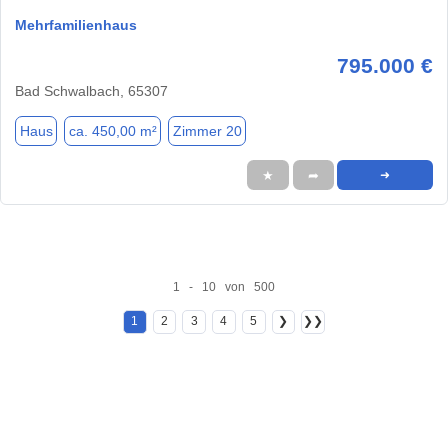
Mehrfamilienhaus
795.000 €
Bad Schwalbach, 65307
Haus
ca. 450,00 m²
Zimmer 20
★
➦
➜
1 - 10 von 500
1
2
3
4
5
❯
❯❯