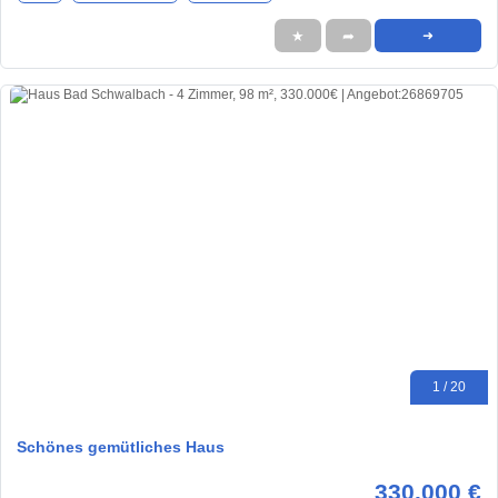
★
➦
➜
1 / 20
Schönes gemütliches Haus
330.000 €