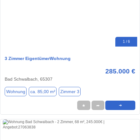
1 / 6
3 Zimmer EigentümerWohnung
285.000 €
Bad Schwalbach, 65307
Wohnung
ca. 85,00 m²
Zimmer 3
★
➦
➜