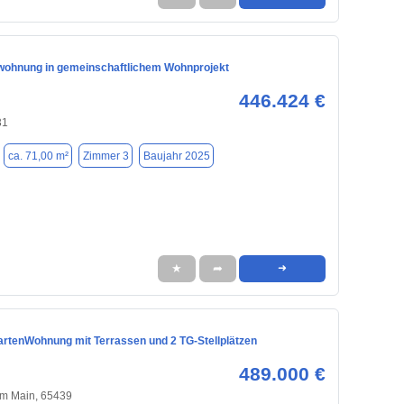
ohnung in gemeinschaftlichem Wohnprojekt
446.424 €
31
ca. 71,00 m²
Zimmer 3
Baujahr 2025
★
➦
➜
rtenWohnung mit Terrassen und 2 TG-Stellplätzen
489.000 €
am Main, 65439