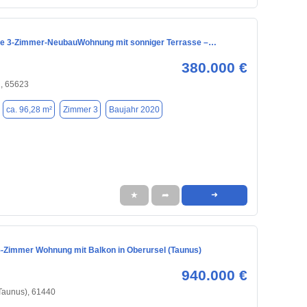
e 3-Zimmer-NeubauWohnung mit sonniger Terrasse –…
380.000 €
n, 65623
ca. 96,28 m²
Zimmer 3
Baujahr 2020
★
➦
➜
5-Zimmer Wohnung mit Balkon in Oberursel (Taunus)
940.000 €
Taunus), 61440