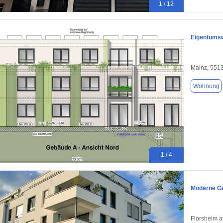
1 / 12
Eigentumsw
Mainz, 551
Wohnung
1 / 4
Moderne Ga
Flörsheim 