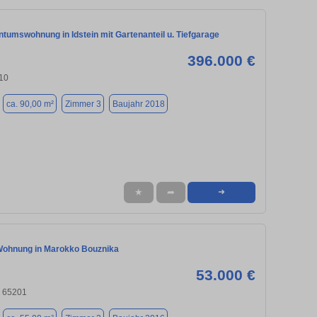
tumswohnung in Idstein mit Gartenanteil u. Tiefgarage
396.000 €
510
ca. 90,00 m²
Zimmer 3
Baujahr 2018
★
➦
➜
ohnung in Marokko Bouznika
53.000 €
 65201