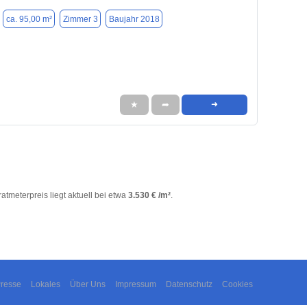
ca. 95,00 m²
Zimmer 3
Baujahr 2018
★
➦
➜
ratmeterpreis liegt aktuell bei etwa
3.530 € /m²
.
resse
Lokales
Über Uns
Impressum
Datenschutz
Cookies