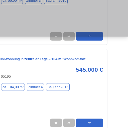
ca. 55,00 m²
Zimmer 3
Baujahr 2016
★
➦
➜
fühlWohnung in zentraler Lage – 104 m² Wohnkomfort
545.000 €
 65195
ca. 104,00 m²
Zimmer 4
Baujahr 2016
★
➦
➜