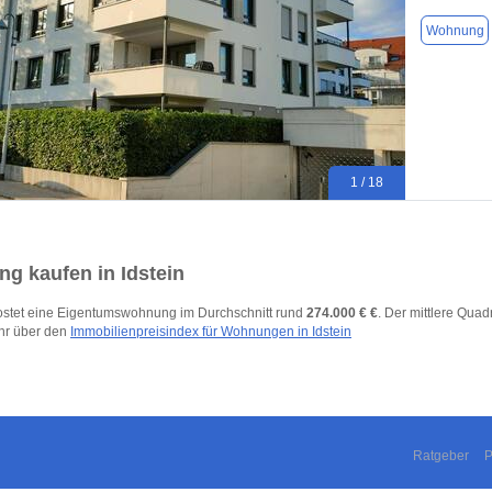
Wohnung
1 / 18
g kaufen in Idstein
 kostet eine Eigentumswohnung im Durchschnitt rund
274.000 € €
. Der mittlere Quad
hr über den
Immobilienpreisindex für Wohnungen in Idstein
Ratgeber
P