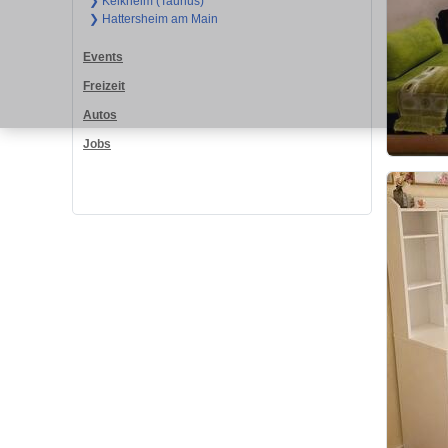
❯ Kelkheim (Taunus)
❯ Hattersheim am Main
Events
Freizeit
Autos
Jobs