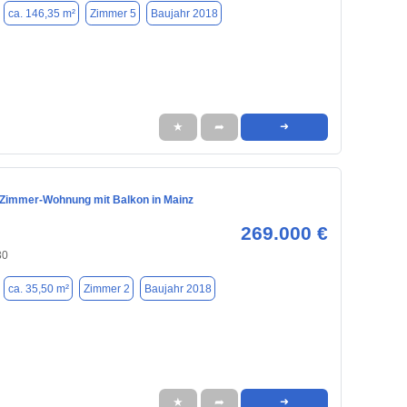
ca. 146,35 m²
Zimmer 5
Baujahr 2018
★
➦
➜
Zimmer-Wohnung mit Balkon in Mainz
269.000 €
30
ca. 35,50 m²
Zimmer 2
Baujahr 2018
★
➦
➜