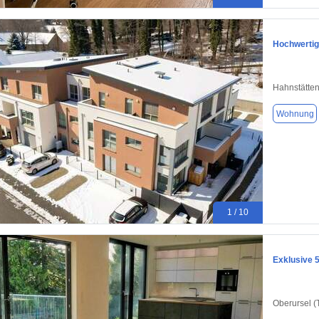
Hochwertig
Hahnstätte
Wohnung
1 / 10
Exklusive 
Oberursel (