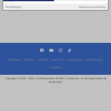
bald wieder vorbei!
Einstellungen
Datenschutzerklärung
Ratgeber
Presse
Lokales
Über Uns
Impressum
Datenschutz
Cookies
Copyright © 2000 - 2026 | 1A Infosysteme GmbH | Content by: 1A-Anzeigenmarkt.de
06.08.2026