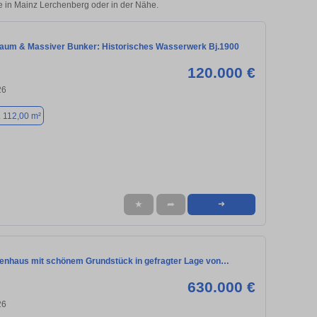
ie in Mainz Lerchenberg oder in der Nähe.
raum & Massiver Bunker: Historisches Wasserwerk Bj.1900
120.000 €
26
. 112,00 m²
★
➦
➜
lienhaus mit schönem Grundstück in gefragter Lage von…
630.000 €
26