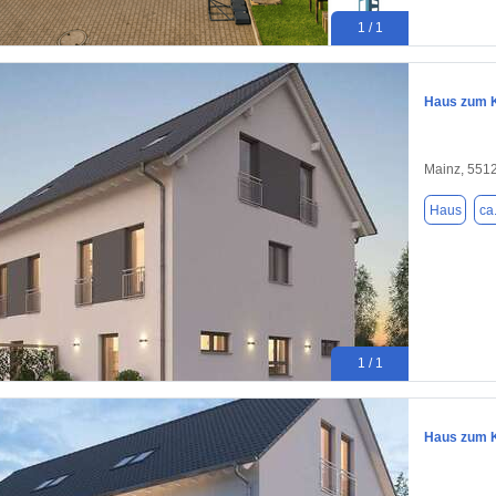
1 / 1
Haus zum K
Mainz, 551
Haus
ca
1 / 1
Haus zum K