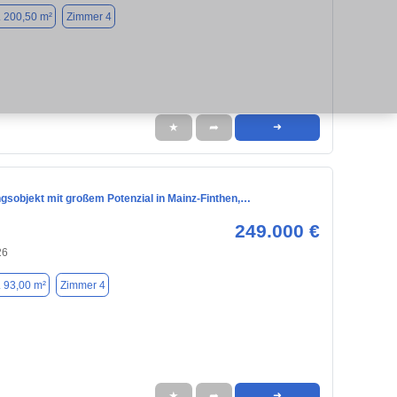
. 200,50 m²
Zimmer 4
★
➦
➜
gsobjekt mit großem Potenzial in Mainz-Finthen,…
249.000 €
26
. 93,00 m²
Zimmer 4
★
➦
➜