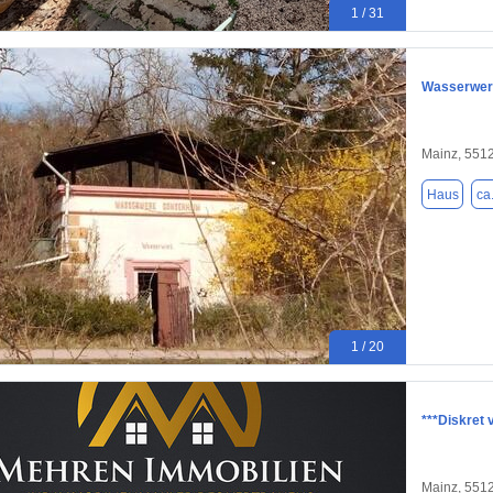
1 / 31
Wasserwer
Mainz, 551
Haus
ca
1 / 20
***Diskret
Mainz, 551