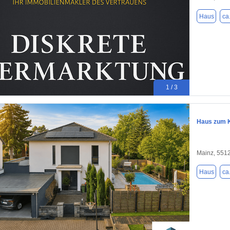
Haus
ca
1 / 3
Haus zum K
Mainz, 551
Haus
ca