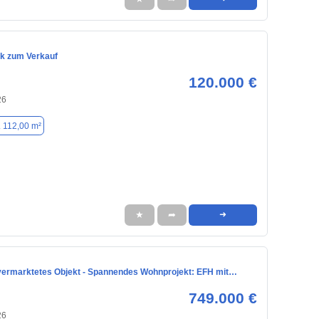
k zum Verkauf
120.000 €
26
. 112,00 m²
★
➦
➜
 vermarktetes Objekt - Spannendes Wohnprojekt: EFH mit…
749.000 €
26