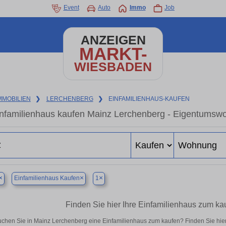
Event
Auto
Immo
Job
ANZEIGEN
MARKT-
WIESBADEN
MMOBILIEN
❯
LERCHENBERG
❯
EINFAMILIENHAUS-KAUFEN
nfamilienhaus kaufen Mainz Lerchenberg - Eigentumswo
×
×
×
Einfamilienhaus Kaufen
1
Finden Sie hier Ihre Einfamilienhaus zum ka
chen Sie in Mainz Lerchenberg eine Einfamilienhaus zum kaufen? Finden Sie hie