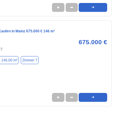
★
➦
➜
aufen in Mainz 675.000 € 146 m²
675.000 €
27
. 146,00 m²
Zimmer 7
★
➦
➜