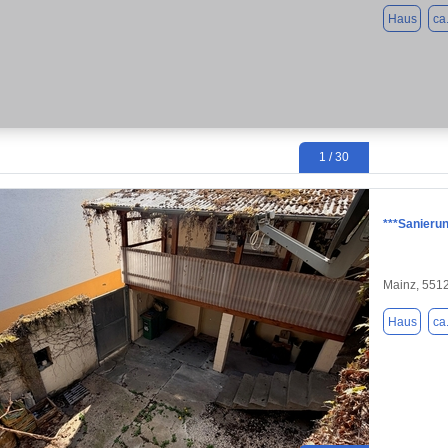
Haus
ca
1 / 30
***Sanierun
Mainz, 551
Haus
ca