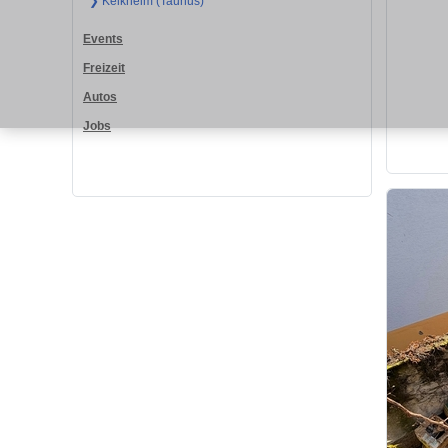
❯ Kelkheim (Taunus)
Events
Freizeit
Autos
Jobs