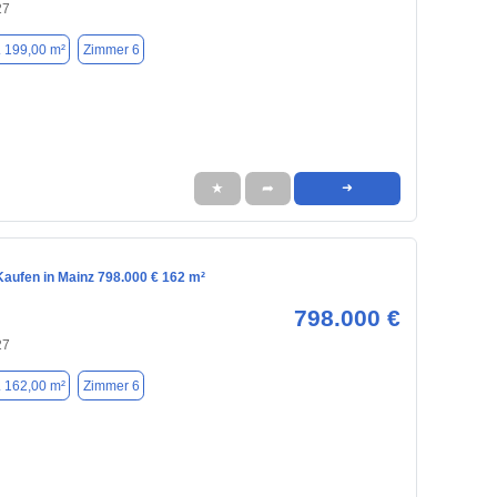
27
. 199,00 m²
Zimmer 6
★
➦
➜
aufen in Mainz 798.000 € 162 m²
798.000 €
27
. 162,00 m²
Zimmer 6