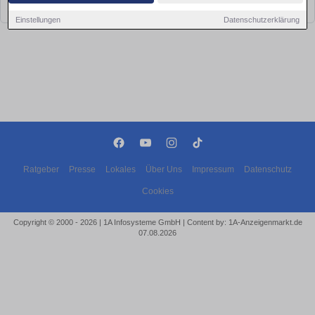
bald wieder vorbei!
Einstellungen
Datenschutzerklärung
Ratgeber
Presse
Lokales
Über Uns
Impressum
Datenschutz
Cookies
Copyright © 2000 - 2026 | 1A Infosysteme GmbH | Content by: 1A-Anzeigenmarkt.de
07.08.2026