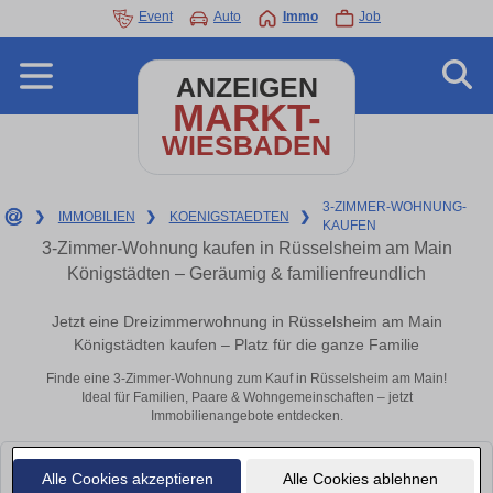
Event
Auto
Immo
Job
ANZEIGEN
MARKT-
WIESBADEN
3-ZIMMER-WOHNUNG-
❯
IMMOBILIEN
❯
KOENIGSTAEDTEN
❯
KAUFEN
3-Zimmer-Wohnung kaufen in Rüsselsheim am Main
Königstädten – Geräumig & familienfreundlich
Jetzt eine Dreizimmerwohnung in Rüsselsheim am Main
Königstädten kaufen – Platz für die ganze Familie
Finde eine 3-Zimmer-Wohnung zum Kauf in Rüsselsheim am Main!
Ideal für Familien, Paare & Wohngemeinschaften – jetzt
Immobilienangebote entdecken.
Leider konnten wir derzeit keine passenden Objekte finden. Schauen Sie
Alle Cookies akzeptieren
Alle Cookies ablehnen
bald wieder vorbei!