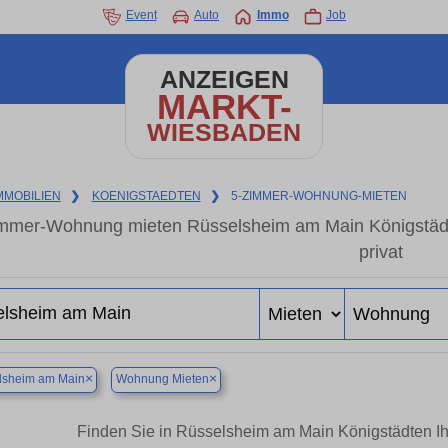
Event
Auto
Immo
Job
ANZEIGEN
MARKT-
WIESBADEN
MMOBILIEN
❯
KOENIGSTAEDTEN
❯
5-ZIMMER-WOHNUNG-MIETEN
mmer-Wohnung mieten Rüsselsheim am Main Königstäd
privat
×
×
lsheim am Main
Wohnung Mieten
Finden Sie in Rüsselsheim am Main Königstädten 