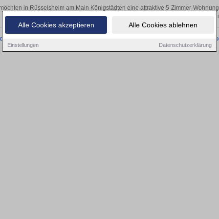
 möchten in Rüsselsheim am Main Königstädten eine attraktive 5-Zimmer-Wohnun
aus Rüsselsheim am Main Königstädten finden Sie Ihre Fünfzimmerwohnung. Mit
Alle Cookies akzeptieren
Alle Cookies ablehnen
onnten wir derzeit keine passenden Objekte finden. Schauen Sie bald wieder vo
Einstellungen
Datenschutzerklärung