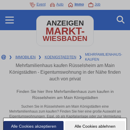
Event
Auto
Immo
Job
ANZEIGEN
MARKT-
WIESBADEN
MEHRFAMILIENHAUS-
❯
IMMOBILIEN
❯
KOENIGSTAEDTEN
❯
KAUFEN
Mehrfamilienhaus kaufen Rüsselsheim am Main
Königstädten - Eigentumswohnung in der Nähe finden
auch von privat
Finden Sie hier Ihre Mehrfamilienhaus zum kaufen in
Rüsselsheim am Main Königstädten
Suchen Sie in Rüsselsheim am Main Königstädten eine
Mehrfamilienhaus zum kaufen? Finden Sie hier eine große Auswahl an
Eigentumswohnungen. Egal, ob als Kapitalanlage oder zur Vermietung
– hier finden Sie Ihre Immobilie in Rüsselsheim am Main Königstädten
Alle Cookies akzeptieren
Alle Cookies ablehnen
oder in der Nähe.