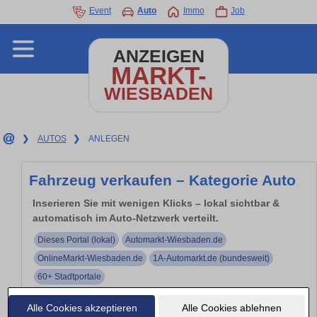
Event
Auto
Immo
Job
ANZEIGEN
MARKT-
WIESBADEN
❯
AUTOS
❯
ANLEGEN
Fahrzeug verkaufen – Kategorie Auto
Inserieren Sie mit wenigen Klicks – lokal sichtbar &
automatisch im Auto-Netzwerk verteilt.
Dieses Portal (lokal)
Automarkt-Wiesbaden.de
OnlineMarkt-Wiesbaden.de
1A-Automarkt.de (bundesweit)
60+ Stadtportale
Ihr Inserat erscheint thematisch in mehreren Portalen –
Alle Cookies akzeptieren
Alle Cookies ablehnen
automatisch verteilt.