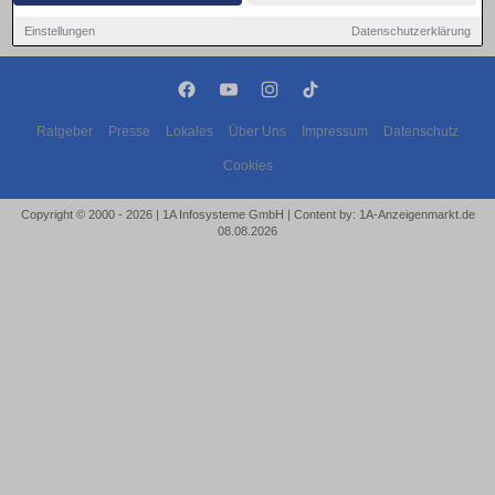
Einstellungen
Datenschutzerklärung
Ratgeber
Presse
Lokales
Über Uns
Impressum
Datenschutz
Cookies
Copyright © 2000 - 2026 | 1A Infosysteme GmbH | Content by: 1A-Anzeigenmarkt.de
08.08.2026