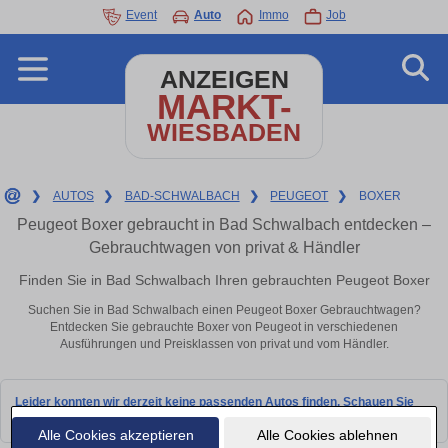
Event
Auto
Immo
Job
ANZEIGEN
MARKT-
WIESBADEN
❯
AUTOS
❯
BAD-SCHWALBACH
❯
PEUGEOT
❯
BOXER
Peugeot Boxer gebraucht in Bad Schwalbach entdecken –
Gebrauchtwagen von privat & Händler
Finden Sie in Bad Schwalbach Ihren gebrauchten Peugeot Boxer
Suchen Sie in Bad Schwalbach einen Peugeot Boxer Gebrauchtwagen?
Entdecken Sie gebrauchte Boxer von Peugeot in verschiedenen
Ausführungen und Preisklassen von privat und vom Händler.
Leider konnten wir derzeit keine passenden Autos finden. Schauen Sie
bald wieder vorbei!
Alle Cookies akzeptieren
Alle Cookies ablehnen