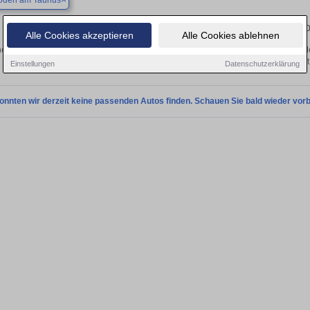
oden am Taunus
Finden Sie in Bad Soden am Taunus Ihren geb
Alle Cookies akzeptieren
Alle Cookies ablehnen
en Sie in Bad Soden am Taunus einen Chevrolet Orlando Gebrauchtwagen? Entde
Ausführungen und Preisklassen von privat
Einstellungen
Datenschutzerklärung
onnten wir derzeit keine passenden Autos finden. Schauen Sie bald wieder vorb