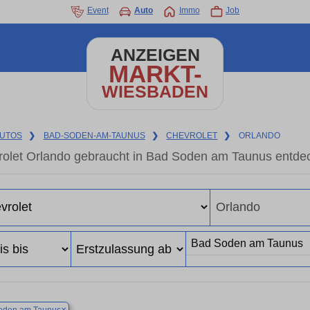
Event
Auto
Immo
Job
ANZEIGEN
MARKT-
WIESBADEN
UTOS
❯
BAD-SODEN-AM-TAUNUS
❯
CHEVROLET
❯
ORLANDO
olet Orlando gebraucht in Bad Soden am Taunus entde
×