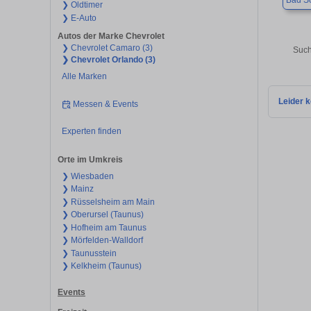
Bad S
❯ Oldtimer
❯ E-Auto
Autos der Marke Chevrolet
❯ Chevrolet Camaro (3)
Such
❯ Chevrolet Orlando (3)
Alle Marken
Leider k
Messen & Events
Experten finden
Orte im Umkreis
❯ Wiesbaden
❯ Mainz
❯ Rüsselsheim am Main
❯ Oberursel (Taunus)
❯ Hofheim am Taunus
❯ Mörfelden-Walldorf
❯ Taunusstein
❯ Kelkheim (Taunus)
Events