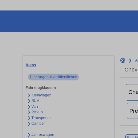
❯
A
Autos
Chevr
Hier Angebot veröffentlichen
Fahrzeugklassen
❯ Kleinwagen
❯ SUV
❯ Van
❯ Pickup
❯ Transporter
❯ Camper
❯ Jahreswagen