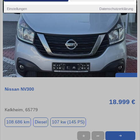
Einstellungen
Datenschutzerklärung
Nissan NV300
18.999 €
Kelkheim, 65779
108.686 km
Diesel
107 kw (145 PS)
★
➦
➜