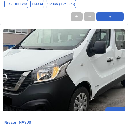
132.000 km
Diesel
92 kw (125 PS)
★
➦
➜
Nissan NV300