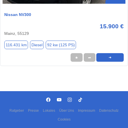
Nissan NV300
15.900 €
Mainz, 55129
116.431 km
Diesel
92 kw (125 PS)
★
➦
➜
Ratgeber
Presse
Lokales
Über Uns
Impressum
Datenschutz
Cookies