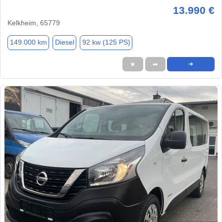
13.990 €
Kelkheim, 65779
149.000 km
Diesel
92 kw (125 PS)
★
➦
➜