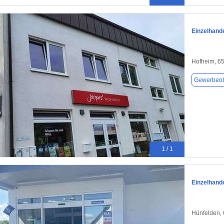
Einzelhande
Hofheim, 6
Gewerbeob
1 / 1
Einzelhande
Hünfelden,