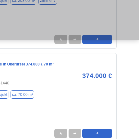
jekt
ca. 208,00 m²
Zimmer 7
★
➦
➜
l in Oberursel 374.000 € 70 m²
374.000 €
 61440
jekt
ca. 70,00 m²
★
➦
➜