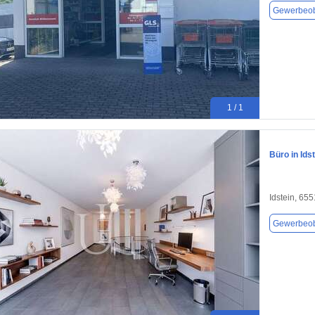
Gewerbeob
1 / 1
Büro in Ids
Idstein, 65
Gewerbeob