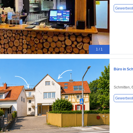
Gewerbeob
1 / 1
Büro in Sch
Schmitten,
Gewerbeob