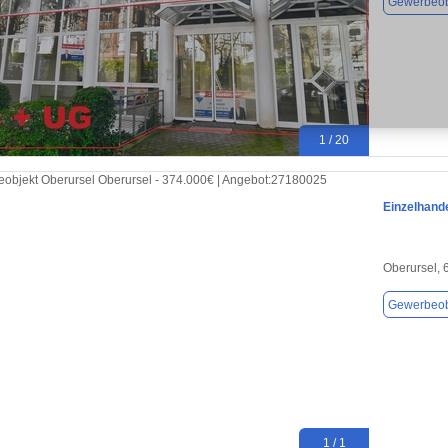
Gewerbeob
1 / 20
Einzelhande
Oberursel,
Gewerbeob
1 / 1