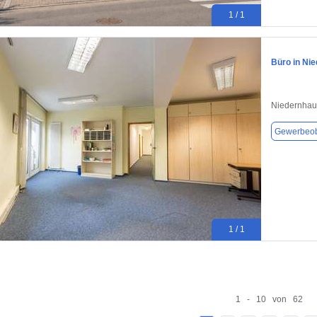
1 / 1
Büro in Ni
Niedernhau
Gewerbeob
1 / 1
1 - 10 von 62