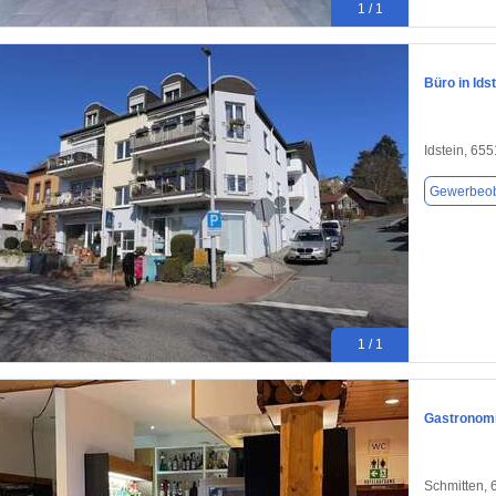
1 / 1
Büro in Ids
Idstein, 65
Gewerbeob
1 / 1
Gastronomi
Schmitten,