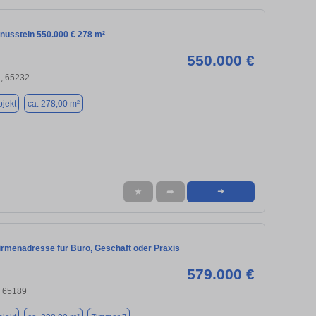
unusstein 550.000 € 278 m²
550.000 €
n, 65232
jekt
ca. 278,00 m²
★
➦
➜
Firmenadresse für Büro, Geschäft oder Praxis
579.000 €
 65189