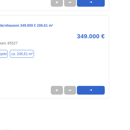
★
➦
➜
edernhausen 349.000 € 206.61 m²
349.000 €
sen, 65527
jekt
ca. 206,61 m²
★
➦
➜