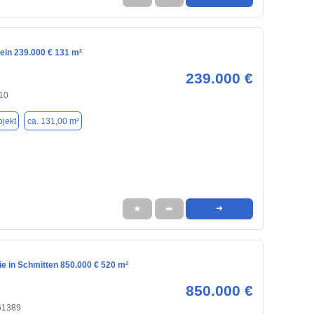
tein 239.000 € 131 m²
239.000 €
510
jekt
ca. 131,00 m²
★
➦
➜
e in Schmitten 850.000 € 520 m²
850.000 €
 61389