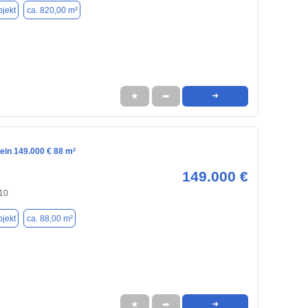
jekt
ca. 820,00 m²
★
➦
➜
tein 149.000 € 88 m²
149.000 €
510
jekt
ca. 88,00 m²
★
➦
➜