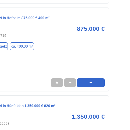
l in Hofheim 875.000 € 400 m²
875.000 €
5719
jekt
ca. 400,00 m²
★
➦
➜
l in Hünfelden 1.350.000 € 820 m²
1.350.000 €
 65597