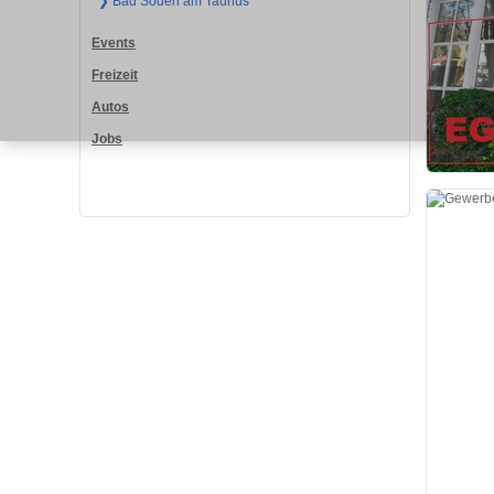
❯ Bad Soden am Taunus
Events
Freizeit
Autos
Jobs