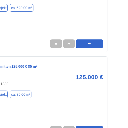
jekt
ca. 520,00 m²
★
➦
➜
mitten 125.000 € 85 m²
125.000 €
 61389
jekt
ca. 85,00 m²