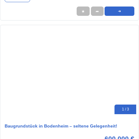
★
➦
➜
1 / 3
Baugrundstück in Bodenheim – seltene Gelegenheit!
600.000 €