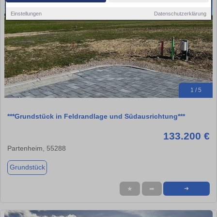
Einstellungen
Datenschutzerklärung
1 / 5
***Grundstück in Feldrandlage und Südausrichtung***
133.200 €
Partenheim, 55288
Grundstück
★
➦
➜