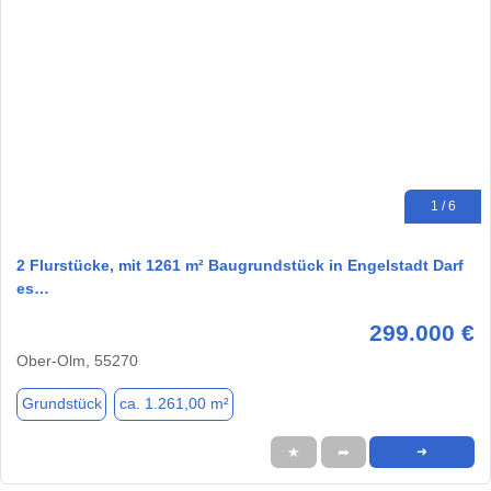
1 / 6
2 Flurstücke, mit 1261 m² Baugrundstück in Engelstadt Darf
es…
299.000 €
Ober-Olm, 55270
Grundstück
ca. 1.261,00 m²
★
➦
➜