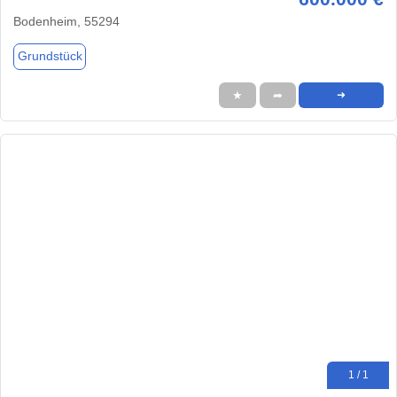
Bodenheim, 55294
Grundstück
★
➦
➜
1 / 1