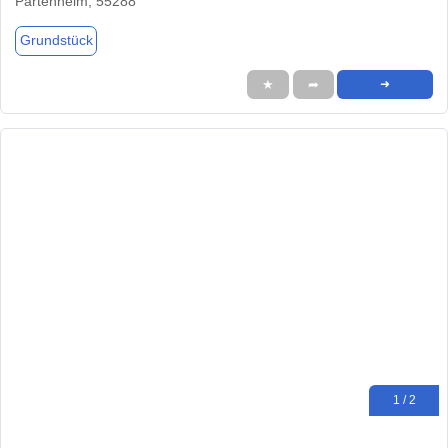
Partenheim, 55288
Grundstück
★
➦
➜
1 / 2