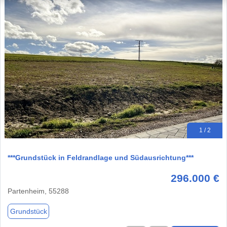
1 / 2
***Grundstück in Feldrandlage und Südausrichtung***
296.000 €
Partenheim, 55288
Grundstück