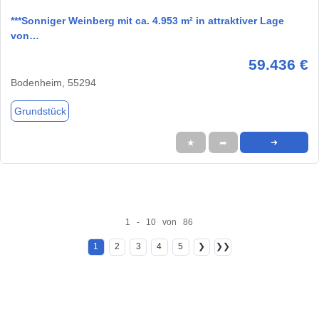
***Sonniger Weinberg mit ca. 4.953 m² in attraktiver Lage
von…
59.436 €
Bodenheim, 55294
Grundstück
★
➦
➜
1 - 10 von 86
1
2
3
4
5
❯
❯❯