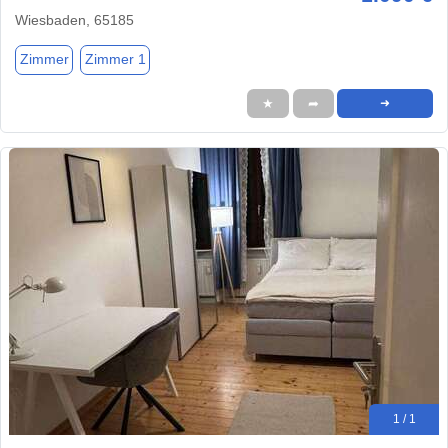
Wiesbaden, 65185
Zimmer
Zimmer 1
★
➦
➜
1 / 1