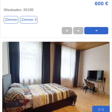
600 €
Wiesbaden, 65185
Zimmer
Zimmer 3
★
➦
➜
1 / 1