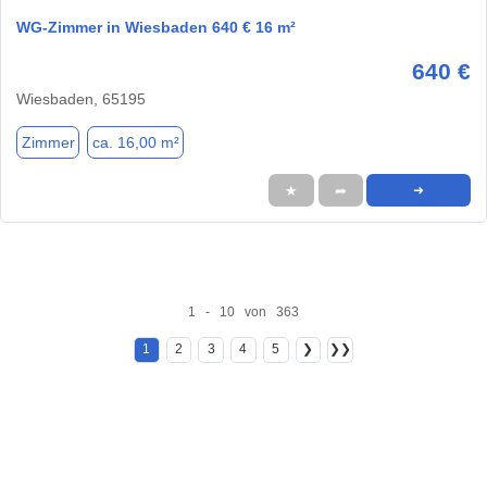
WG-Zimmer in Wiesbaden 640 € 16 m²
640 €
Wiesbaden, 65195
Zimmer
ca. 16,00 m²
★
➦
➜
1 - 10 von 363
1
2
3
4
5
❯
❯❯