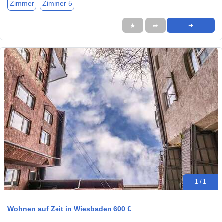
Zimmer
Zimmer 5
★
➦
➜
1 / 1
Wohnen auf Zeit in Wiesbaden 600 €