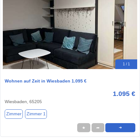
1 / 1
Wohnen auf Zeit in Wiesbaden 1.095 €
1.095 €
Wiesbaden, 65205
Zimmer
Zimmer 1
★
➦
➜