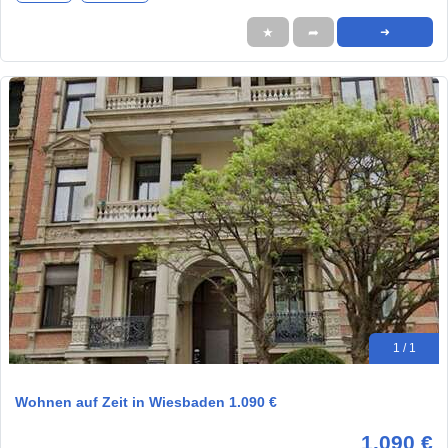
★
➦
➜
1 / 1
Wohnen auf Zeit in Wiesbaden 1.090 €
1.090 €