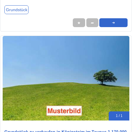
Grundstück
★
➦
➜
1 / 1
Grundstück zu verkaufen in Königsteim im Taunus 1.170.000