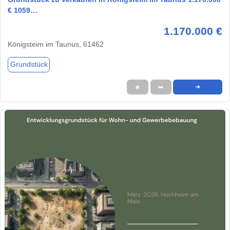
€ 1059…
1.170.000 €
Königsteim im Taunus, 61462
Grundstück
★
➦
➜