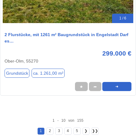
1 / 6
2 Flurstücke, mit 1261 m² Baugrundstück in Engelstadt Darf
es…
299.000 €
Ober-Olm, 55270
Grundstück
ca. 1.261,00 m²
★
➦
➜
1 - 10 von 155
1
2
3
4
5
❯
❯❯