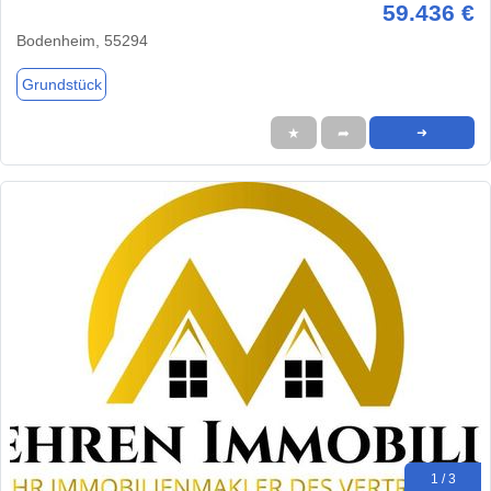
59.436 €
Bodenheim, 55294
Grundstück
★
➦
➜
1 / 3