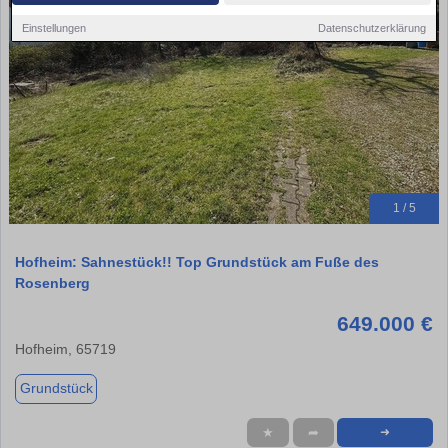
Einstellungen
Datenschutzerklärung
1 / 5
Hofheim: Sahnestück!! Top Grundstück am Fuße des
Rosenberg
649.000 €
Hofheim, 65719
Grundstück
★
➦
➜