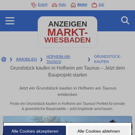
Event
Auto
Immo
Job
ANZEIGEN
MARKT-
WIESBADEN
HOFHEIM-AM-
GRUNDSTÜCK-
❯
IMMOBILIEN
❯
❯
TAUNUS
KAUFEN
Grundstück kaufen in Hofheim am Taunus – Jetzt dein
Bauprojekt starten
Jetzt ein Grundstück kaufen in Hofheim am Taunus
entdecken
Finde ein Grundstück kaufen in Hofheim am Taunus! Perfekt für private
& gewerbliche Bauprojekte – jetzt Angebote anschauen.
Alle Cookies akzeptieren
Alle Cookies ablehnen