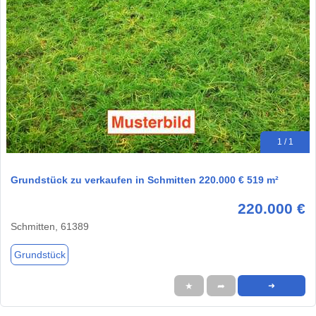
1 / 1
Grundstück zu verkaufen in Schmitten 220.000 € 519 m²
220.000 €
Schmitten, 61389
Grundstück
★
➦
➜