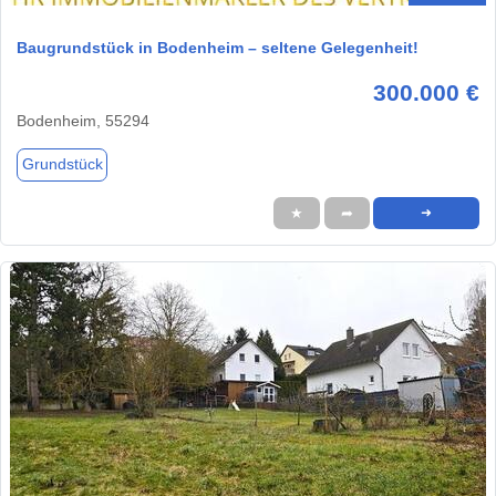
Baugrundstück in Bodenheim – seltene Gelegenheit!
300.000 €
Bodenheim, 55294
Grundstück
★
➦
➜