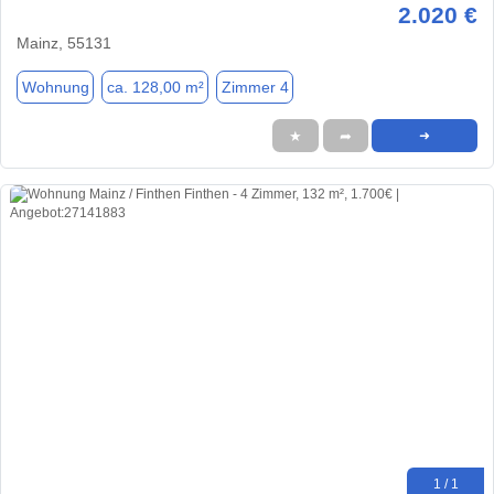
2.020 €
Mainz, 55131
Wohnung
ca. 128,00 m²
Zimmer 4
★
➦
➜
1 / 1