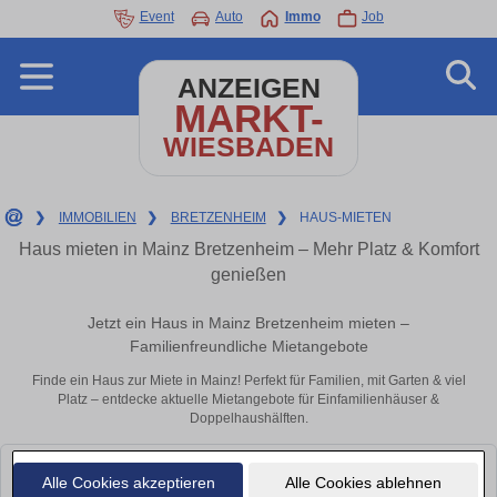
Event
Auto
Immo
Job
ANZEIGEN
MARKT-
WIESBADEN
❯
IMMOBILIEN
❯
BRETZENHEIM
❯
HAUS-MIETEN
Haus mieten in Mainz Bretzenheim – Mehr Platz & Komfort
genießen
Jetzt ein Haus in Mainz Bretzenheim mieten –
Familienfreundliche Mietangebote
Finde ein Haus zur Miete in Mainz! Perfekt für Familien, mit Garten & viel
Platz – entdecke aktuelle Mietangebote für Einfamilienhäuser &
Doppelhaushälften.
Leider konnten wir derzeit keine passenden Objekte finden. Schauen Sie
Alle Cookies akzeptieren
Alle Cookies ablehnen
bald wieder vorbei!