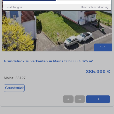
Einstellungen
Datenschutzerklärung
1 / 1
Grundstück zu verkaufen in Mainz 385.000 € 325 m²
385.000 €
Mainz, 55127
Grundstück
★
➦
➜