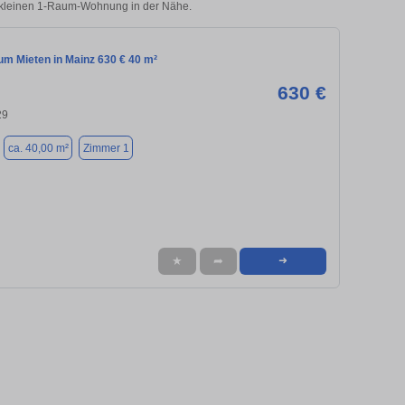
er kleinen 1-Raum-Wohnung in der Nähe.
m Mieten in Mainz 630 € 40 m²
630 €
29
ca. 40,00 m²
Zimmer 1
★
➦
➜