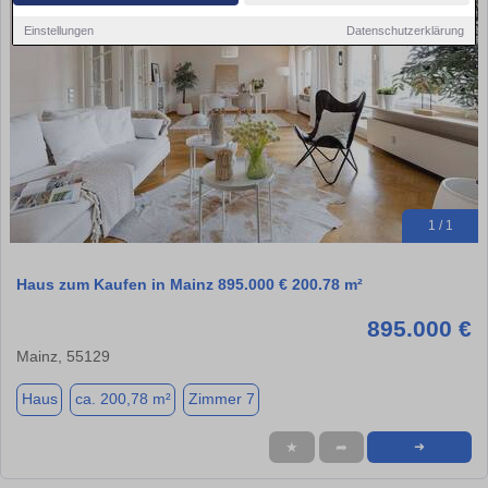
Einstellungen
Datenschutzerklärung
1 / 1
Haus zum Kaufen in Mainz 895.000 € 200.78 m²
895.000 €
Mainz, 55129
Haus
ca. 200,78 m²
Zimmer 7
★
➦
➜