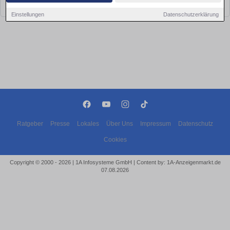
bald wieder vorbei!
Einstellungen
Datenschutzerklärung
Ratgeber
Presse
Lokales
Über Uns
Impressum
Datenschutz
Cookies
Copyright © 2000 - 2026 | 1A Infosysteme GmbH | Content by: 1A-Anzeigenmarkt.de
07.08.2026