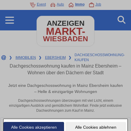
Event
Auto
Immo
Job
ANZEIGEN
MARKT-
WIESBADEN
DACHGESCHOSSWOHNUNG-
❯
IMMOBILIEN
❯
EBERSHEIM
❯
KAUFEN
Dachgeschosswohnung kaufen in Mainz Ebersheim –
Wohnen über den Dächern der Stadt
Jetzt eine Dachgeschosswohnung in Mainz Ebersheim kaufen
– Helle & einzigartige Wohnungen
Dachgeschosswohnungen überzeugen mit viel Licht, einem
einzigartigen Ausblick und gemütlichem Wohnflair. Finde jetzt exklusive
Dachwohnungen zum Kauf in Mainz.
Leider konnten wir derzeit keine passenden Objekte finden. Schauen Sie
Alle Cookies akzeptieren
Alle Cookies ablehnen
bald wieder vorbei!