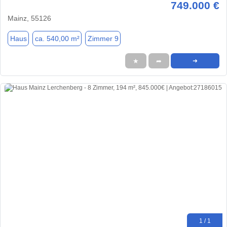
749.000 €
Mainz, 55126
Haus
ca. 540,00 m²
Zimmer 9
★
➦
➜
1 / 1