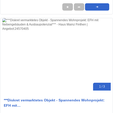
★
➦
➜
1 / 3
***Diskret vermarktetes Objekt - Spannendes Wohnprojekt:
EFH mit…