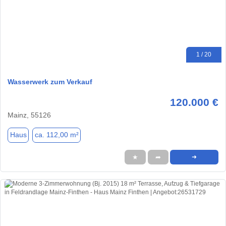
1 / 20
Wasserwerk zum Verkauf
120.000 €
Mainz, 55126
Haus
ca. 112,00 m²
★
➦
➜