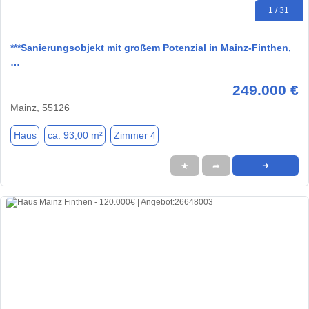
1 / 31
***Sanierungsobjekt mit großem Potenzial in Mainz-Finthen,
…
249.000 €
Mainz, 55126
Haus
ca. 93,00 m²
Zimmer 4
★
➦
➜