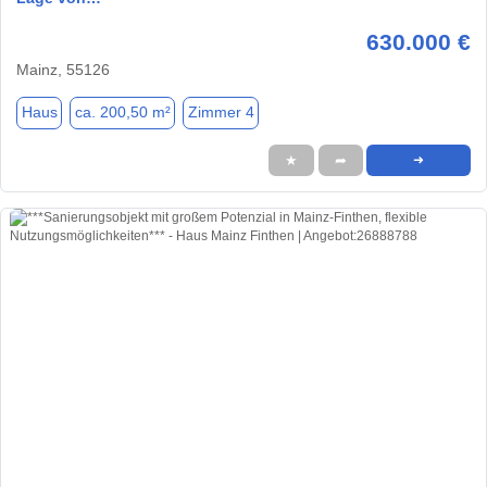
630.000 €
Mainz, 55126
Haus
ca. 200,50 m²
Zimmer 4
★
➦
➜