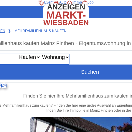
Event
Auto
Immo
Job
ANZEIGEN
MARKT-
WIESBADEN
HEN
❯
MEHRFAMILIENHAUS-KAUFEN
lienhaus kaufen Mainz Finthen - Eigentumswohnung in 
Suchen
×
×
2
Finden Sie hier Ihre Mehrfamilienhaus zum kaufen i
e Mehrfamilienhaus zum kaufen? Finden Sie hier eine große Auswahl an Eigentums
finden Sie Ihre Immobilie in Mainz Finthen oder in de