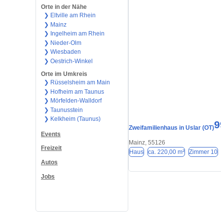
Orte in der Nähe
❯ Eltville am Rhein
❯ Mainz
❯ Ingelheim am Rhein
❯ Nieder-Olm
❯ Wiesbaden
❯ Oestrich-Winkel
Orte im Umkreis
❯ Rüsselsheim am Main
❯ Hofheim am Taunus
❯ Mörfelden-Walldorf
❯ Taunusstein
❯ Kelkheim (Taunus)
9
Zweifamilienhaus in Uslar (OT)
Events
Mainz, 55126
Freizeit
Haus
ca. 220,00 m²
Zimmer 10
Autos
Jobs