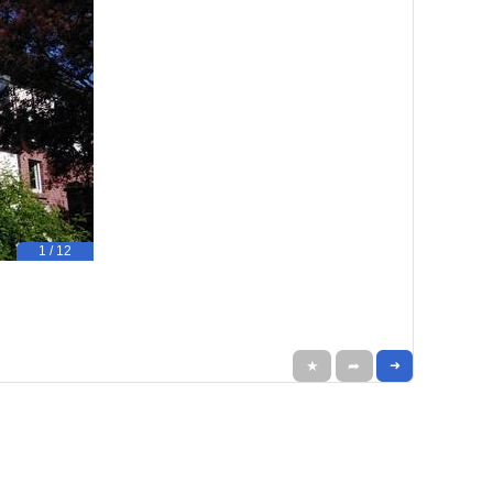
1 / 12
★
➦
➜