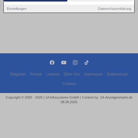
bald wieder vorbei!
Einstellungen
Datenschutzerklärung
Ratgeber
Presse
Lokales
Über Uns
Impressum
Datenschutz
Cookies
Copyright © 2000 - 2026 | 1A Infosysteme GmbH | Content by: 1A-Anzeigenmarkt.de
08.08.2026