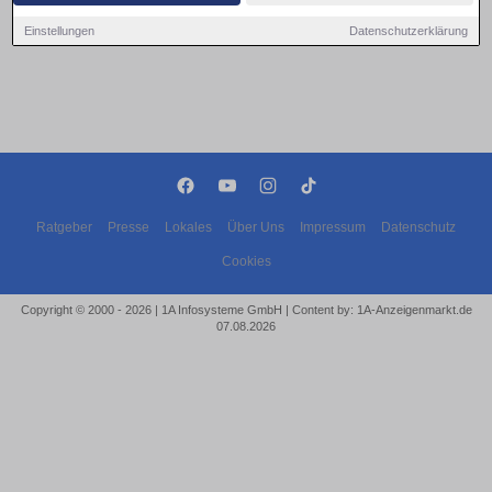
Einstellungen
Datenschutzerklärung
Ratgeber
Presse
Lokales
Über Uns
Impressum
Datenschutz
Cookies
Copyright © 2000 - 2026 | 1A Infosysteme GmbH | Content by: 1A-Anzeigenmarkt.de
07.08.2026