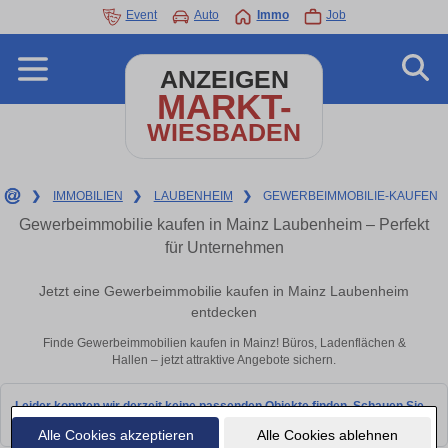
Event
Auto
Immo
Job
ANZEIGEN
MARKT-
WIESBADEN
❯
IMMOBILIEN
❯
LAUBENHEIM
❯
GEWERBEIMMOBILIE-KAUFEN
Gewerbeimmobilie kaufen in Mainz Laubenheim – Perfekt
für Unternehmen
Jetzt eine Gewerbeimmobilie kaufen in Mainz Laubenheim
entdecken
Finde Gewerbeimmobilien kaufen in Mainz! Büros, Ladenflächen &
Hallen – jetzt attraktive Angebote sichern.
Leider konnten wir derzeit keine passenden Objekte finden. Schauen Sie
bald wieder vorbei!
Alle Cookies akzeptieren
Alle Cookies ablehnen