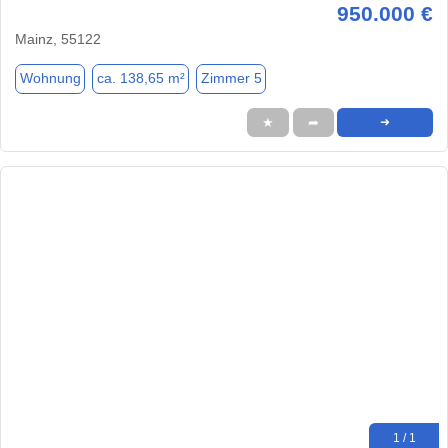
950.000 €
Mainz, 55122
Wohnung
ca. 138,65 m²
Zimmer 5
★
➦
➜
1 / 1