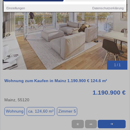
Einstellungen
Datenschutzerklärung
1 / 1
Wohnung zum Kaufen in Mainz 1.190.900 € 124.6 m²
1.190.900 €
Mainz, 55120
Wohnung
ca. 124,60 m²
Zimmer 5
★
➦
➜