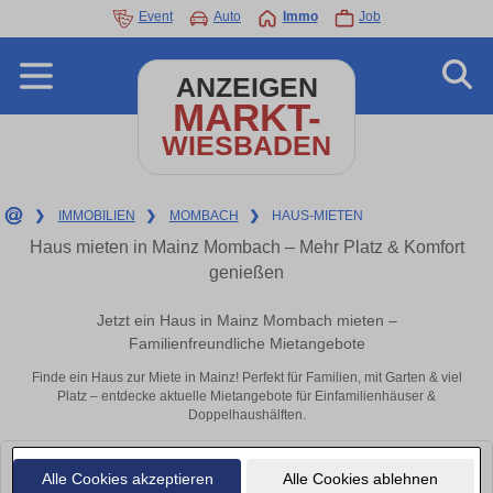
Event
Auto
Immo
Job
ANZEIGEN
MARKT-
WIESBADEN
❯
IMMOBILIEN
❯
MOMBACH
❯
HAUS-MIETEN
Haus mieten in Mainz Mombach – Mehr Platz & Komfort
genießen
Jetzt ein Haus in Mainz Mombach mieten –
Familienfreundliche Mietangebote
Finde ein Haus zur Miete in Mainz! Perfekt für Familien, mit Garten & viel
Platz – entdecke aktuelle Mietangebote für Einfamilienhäuser &
Doppelhaushälften.
Leider konnten wir derzeit keine passenden Objekte finden. Schauen Sie
Alle Cookies akzeptieren
Alle Cookies ablehnen
bald wieder vorbei!