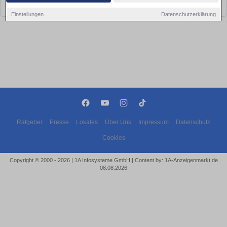
bald wieder vorbei!
Einstellungen
Datenschutzerklärung
Ratgeber
Presse
Lokales
Über Uns
Impressum
Datenschutz
Cookies
Copyright © 2000 - 2026 | 1A Infosysteme GmbH | Content by: 1A-Anzeigenmarkt.de
08.08.2026