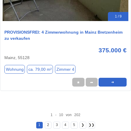
1 / 9
PROVISIONSFREI: 4 Zimmerwohnung in Mainz Bretzenheim
zu verkaufen
375.000 €
Mainz, 55128
Wohnung
ca. 79,00 m²
Zimmer 4
★
➦
➜
1 - 10 von 202
1
2
3
4
5
❯
❯❯