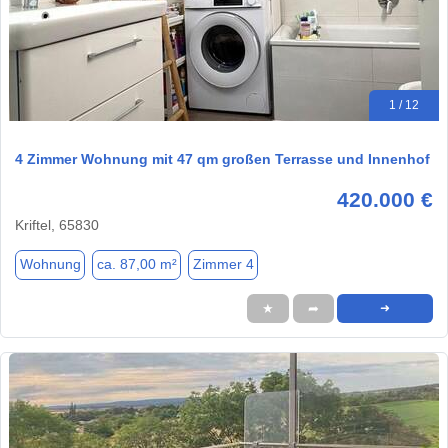
1 / 12
4 Zimmer Wohnung mit 47 qm großen Terrasse und Innenhof
420.000 €
Kriftel, 65830
Wohnung
ca. 87,00 m²
Zimmer 4
★
➦
➜