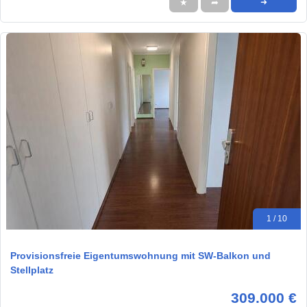
★
➦
➜
1 / 10
Provisionsfreie Eigentumswohnung mit SW-Balkon und
Stellplatz
309.000 €