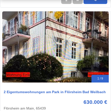
★
➦
➜
1 / 9
2 Eigentumswohnungen am Park in Flörsheim Bad Weilbach
630.000 €
Flörsheim am Main, 65439