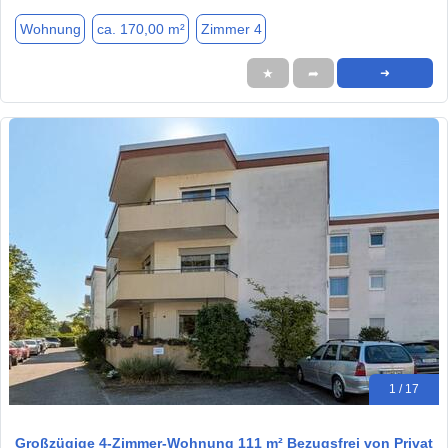
Wohnung
ca. 170,00 m²
Zimmer 4
★
➦
➜
1 / 17
Großzügige 4-Zimmer-Wohnung 111 m² Bezugsfrei von Privat