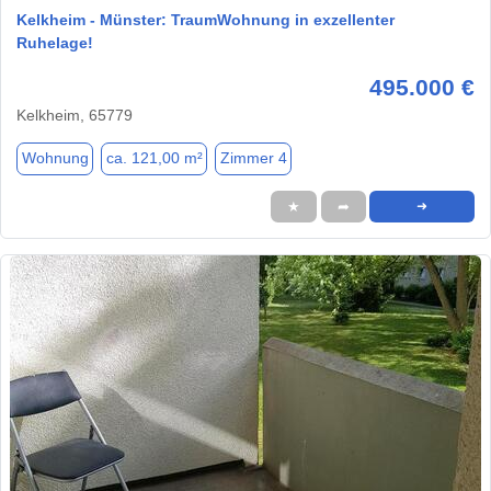
Kelkheim - Münster: TraumWohnung in exzellenter
Ruhelage!
495.000 €
Kelkheim, 65779
Wohnung
ca. 121,00 m²
Zimmer 4
★
➦
➜