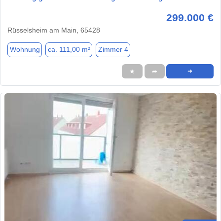
299.000 €
Rüsselsheim am Main, 65428
Wohnung
ca. 111,00 m²
Zimmer 4
★
➦
➜