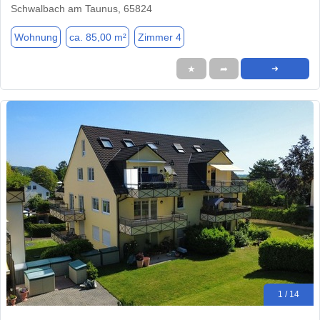
Schwalbach am Taunus, 65824
Wohnung
ca. 85,00 m²
Zimmer 4
★
➦
➜
1 / 14