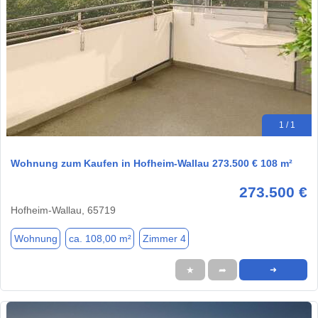
1 / 1
Wohnung zum Kaufen in Hofheim-Wallau 273.500 € 108 m²
273.500 €
Hofheim-Wallau, 65719
Wohnung
ca. 108,00 m²
Zimmer 4
★
➦
➜