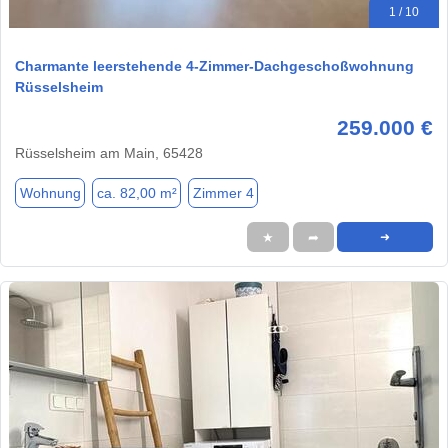
1 / 10
Charmante leerstehende 4-Zimmer-Dachgeschoßwohnung
Rüsselsheim
259.000 €
Rüsselsheim am Main, 65428
Wohnung
ca. 82,00 m²
Zimmer 4
★
➦
➜