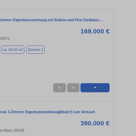
Zimmer-Eigentumswohnung mit Balkon und Pkw-Stellplatz…
169.000 €
 64572
ca. 56,00 m²
Zimmer 2
★
➦
➜
freie 3-Zimmer Eigentumswohnung|86qm²| zum Verkauf.
390.000 €
am Main, 65439