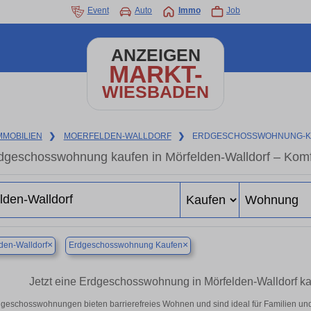
Event
Auto
Immo
Job
ANZEIGEN
MARKT-
WIESBADEN
MMOBILIEN
❯
MOERFELDEN-WALLDORF
❯
ERDGESCHOSSWOHNUNG-K
dgeschosswohnung kaufen in Mörfelden-Walldorf – Komf
×
×
den-Walldorf
Erdgeschosswohnung Kaufen
Jetzt eine Erdgeschosswohnung in Mörfelden-Walldorf kauf
geschosswohnungen bieten barrierefreies Wohnen und sind ideal für Familien und