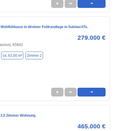
★
➦
➜
ohlfühloase in direkter Feldrandlage in SulzbachTs.
279.000 €
Taunus), 65843
ca. 62,00 m²
Zimmer 2
★
➦
➜
 3,5 Zimmer Wohnung
465.000 €