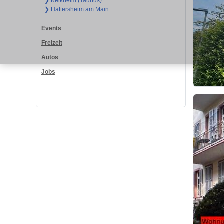
❯ Kelkheim (Taunus)
❯ Hattersheim am Main
Events
Freizeit
Autos
Jobs