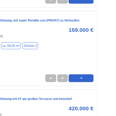
ohnung, mit super Rendite von (PRIVAT) zu Verkaufen
159.000 €
68
ca. 68,00 m²
Zimmer 2
★
➦
➜
ohnung mit 47 qm großen Terrasse und Innenhof
420.000 €
30