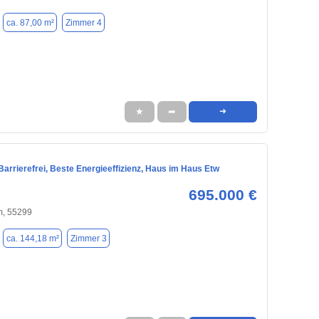
ca. 87,00 m²
Zimmer 4
★
➦
➜
Barrierefrei, Beste Energieeffizienz, Haus im Haus Etw
695.000 €
, 55299
ca. 144,18 m²
Zimmer 3