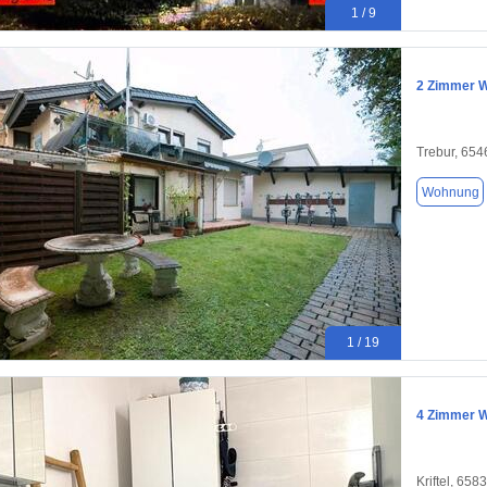
1 / 9
2 Zimmer W
Trebur, 654
Wohnung
1 / 19
4 Zimmer W
Kriftel, 658