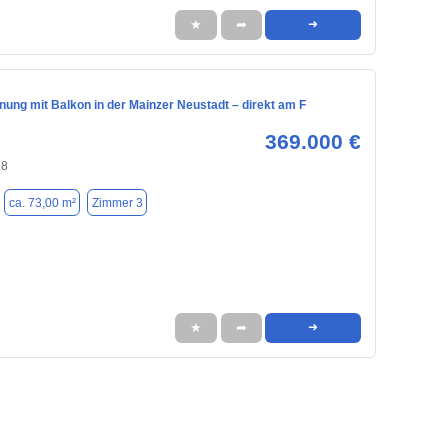
★
➦
➜
ung mit Balkon in der Mainzer Neustadt – direkt am F
369.000 €
18
ca. 73,00 m²
Zimmer 3
★
➦
➜