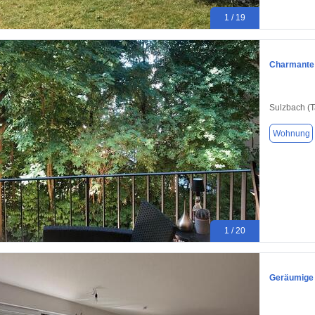
1 / 19
Charmante W
Sulzbach (
Wohnung
1 / 20
Geräumige