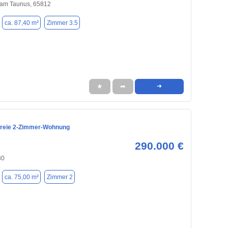
am Taunus, 65812
ca. 87,40 m²
Zimmer 3.5
★
➦
➜
freie 2-Zimmer-Wohnung
290.000 €
30
ca. 75,00 m²
Zimmer 2