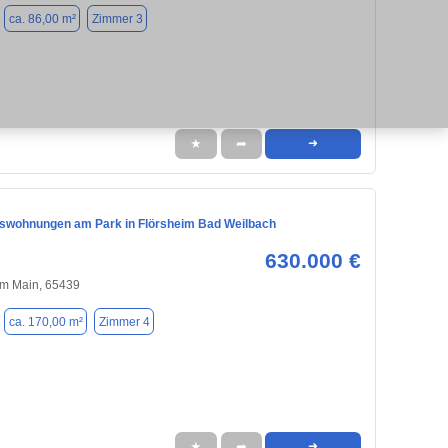
ca. 86,00 m²
Zimmer 3
★
➦
➜
swohnungen am Park in Flörsheim Bad Weilbach
630.000 €
am Main, 65439
ca. 170,00 m²
Zimmer 4
★
➦
➜