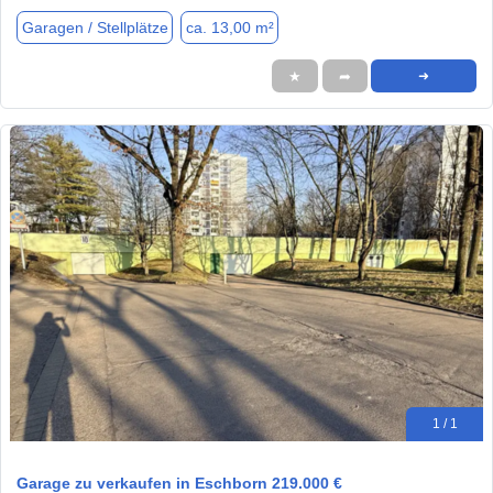
Garagen / Stellplätze
ca. 13,00 m²
★
➦
➜
1 / 1
Garage zu verkaufen in Eschborn 219.000 €