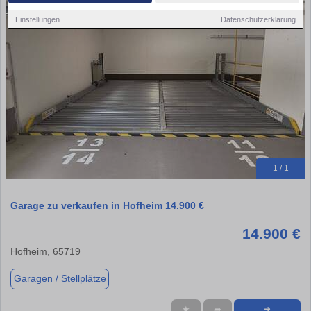
Einstellungen
Datenschutzerklärung
1 / 1
Garage zu verkaufen in Hofheim 14.900 €
14.900 €
Hofheim, 65719
Garagen / Stellplätze
★
➦
➜