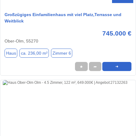
Großzügiges Einfamilienhaus mit viel Platz,Terrasse und
Weitblick
745.000 €
Ober-Olm, 55270
Haus
ca. 236,00 m²
Zimmer 6
★
➦
➜