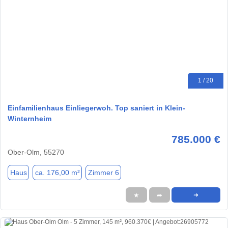
1 / 20
Einfamilienhaus Einliegerwoh. Top saniert in Klein-
Winternheim
785.000 €
Ober-Olm, 55270
Haus
ca. 176,00 m²
Zimmer 6
★
➦
➜