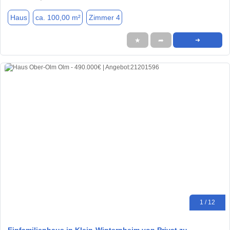
Haus
ca. 100,00 m²
Zimmer 4
★
➦
➜
1 / 12
Einfamilienhaus in Klein-Winternheim von Privat zu