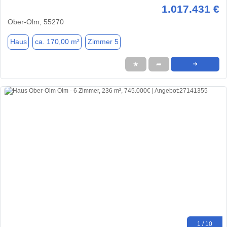
1.017.431 €
Ober-Olm, 55270
Haus
ca. 170,00 m²
Zimmer 5
★
➦
➜
1 / 10