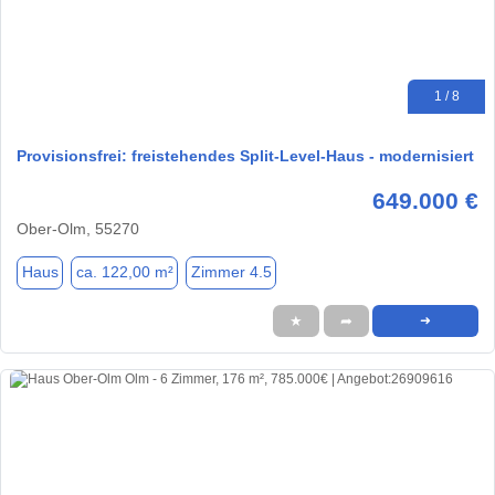
1 / 8
Provisionsfrei: freistehendes Split-Level-Haus - modernisiert
649.000 €
Ober-Olm, 55270
Haus
ca. 122,00 m²
Zimmer 4.5
★
➦
➜