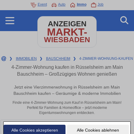
Event
Auto
Immo
Job
ANZEIGEN
MARKT-
WIESBADEN
❯
IMMOBILIEN
❯
BAUSCHHEIM
❯
4-ZIMMER-WOHNUNG-KAUFEN
4-Zimmer-Wohnung kaufen in Rüsselsheim am Main
Bauschheim – Großzügiges Wohnen genießen
Jetzt eine Vierzimmerwohnung in Rüsselsheim am Main
Bauschheim kaufen – Geräumige & moderne Immobilien
Finde eine 4-Zimmer-Wohnung zum Kauf in Rüsselsheim am Main!
Perfekt für Familien & Homeoffice – jetzt moderne
Eigentumswohnungen entdecken.
Leider konnten wir derzeit keine passenden Objekte finden. Schauen Sie
Alle Cookies akzeptieren
Alle Cookies ablehnen
bald wieder vorbei!