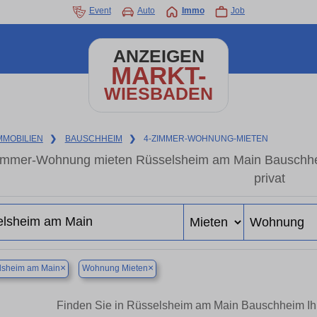
Event
Auto
Immo
Job
ANZEIGEN
MARKT-
WIESBADEN
MMOBILIEN
❯
BAUSCHHEIM
❯
4-ZIMMER-WOHNUNG-MIETEN
immer-Wohnung mieten Rüsselsheim am Main Bauschhe
privat
×
×
lsheim am Main
Wohnung Mieten
Finden Sie in Rüsselsheim am Main Bauschheim I