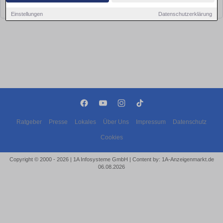
bald wieder vorbei!
Einstellungen
Datenschutzerklärung
Ratgeber
Presse
Lokales
Über Uns
Impressum
Datenschutz
Cookies
Copyright © 2000 - 2026 | 1A Infosysteme GmbH | Content by: 1A-Anzeigenmarkt.de
06.08.2026