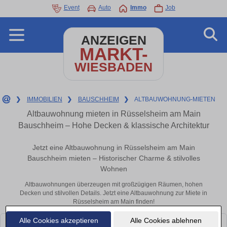
Event
Auto
Immo
Job
ANZEIGEN
MARKT-
WIESBADEN
❯
IMMOBILIEN
❯
BAUSCHHEIM
❯
ALTBAUWOHNUNG-MIETEN
Altbauwohnung mieten in Rüsselsheim am Main
Bauschheim – Hohe Decken & klassische Architektur
Jetzt eine Altbauwohnung in Rüsselsheim am Main
Bauschheim mieten – Historischer Charme & stilvolles
Wohnen
Altbauwohnungen überzeugen mit großzügigen Räumen, hohen
Decken und stilvollen Details. Jetzt eine Altbauwohnung zur Miete in
Rüsselsheim am Main finden!
Alle Cookies akzeptieren
Alle Cookies ablehnen
Leider konnten wir derzeit keine passenden Objekte finden. Schauen Sie