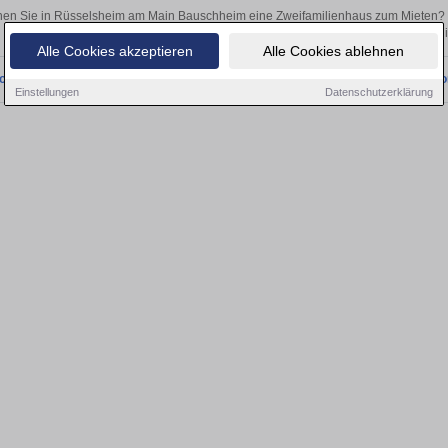
en Sie in Rüsselsheim am Main Bauschheim eine Zweifamilienhaus zum Mieten? 
Egal, ob als Kapitalanlage oder zur Vermietung – hier finden Sie Ihre Immobil
Alle Cookies akzeptieren
Alle Cookies ablehnen
onnten wir derzeit keine passenden Objekte finden. Schauen Sie bald wieder vo
Einstellungen
Datenschutzerklärung