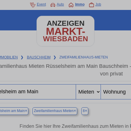
Event
Auto
Immo
Job
ANZEIGEN
MARKT-
WIESBADEN
MMOBILIEN
❯
BAUSCHHEIM
❯
ZWEIFAMILIENHAUS-MIETEN
amilienhaus Mieten Rüsselsheim am Main Bauschheim -
von privat
×
×
×
lsheim am Main
Zweifamilienhaus Mieten
8
Finden Sie hier Ihre Zweifamilienhaus zum Mieten 