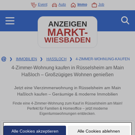
Event
Auto
Immo
Job
ANZEIGEN
MARKT-
WIESBADEN
❯
IMMOBILIEN
❯
HASSLOCH
❯
4-ZIMMER-WOHNUNG-KAUFEN
4-Zimmer-Wohnung kaufen in Rüsselsheim am Main
Haßloch – Großzügiges Wohnen genießen
Jetzt eine Vierzimmerwohnung in Rüsselsheim am Main
Haßloch kaufen – Geräumige & moderne Immobilien
Finde eine 4-Zimmer-Wohnung zum Kauf in Rüsselsheim am Main!
Perfekt für Familien & Homeoffice – jetzt moderne
Eigentumswohnungen entdecken.
Leider konnten wir derzeit keine passenden Objekte finden. Schauen Sie
Alle Cookies akzeptieren
Alle Cookies ablehnen
bald wieder vorbei!