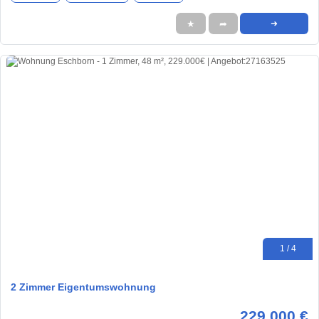
★
➦
➜
1 / 4
2 Zimmer Eigentumswohnung
229.000 €