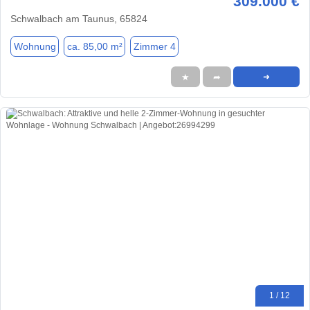
309.000 €
Schwalbach am Taunus, 65824
Wohnung
ca. 85,00 m²
Zimmer 4
★
➦
➜
1 / 12