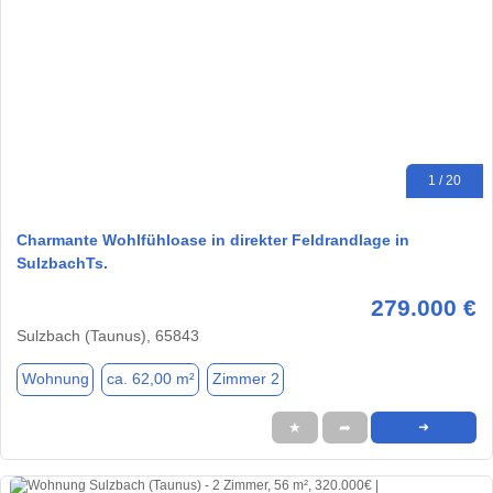
1 / 20
Charmante Wohlfühloase in direkter Feldrandlage in
SulzbachTs.
279.000 €
Sulzbach (Taunus), 65843
Wohnung
ca. 62,00 m²
Zimmer 2
★
➦
➜