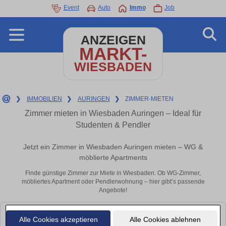
Event
Auto
Immo
Job
ANZEIGEN
MARKT-
WIESBADEN
❯
IMMOBILIEN
❯
AURINGEN
❯
ZIMMER-MIETEN
Zimmer mieten in Wiesbaden Auringen – Ideal für
Studenten & Pendler
Jetzt ein Zimmer in Wiesbaden Auringen mieten – WG &
möblierte Apartments
Finde günstige Zimmer zur Miete in Wiesbaden. Ob WG-Zimmer,
möbliertes Apartment oder Pendlerwohnung – hier gibt’s passende
Angebote!
Leider konnten wir derzeit keine passenden Objekte finden. Schauen Sie
Alle Cookies akzeptieren
Alle Cookies ablehnen
bald wieder vorbei!