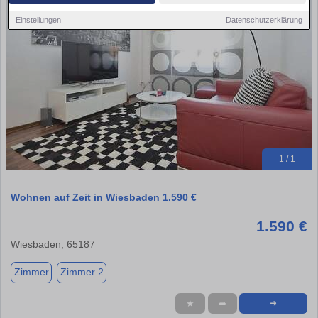
Einstellungen
Datenschutzerklärung
1 / 1
Wohnen auf Zeit in Wiesbaden 1.590 €
1.590 €
Wiesbaden, 65187
Zimmer
Zimmer 2
★
➦
➜