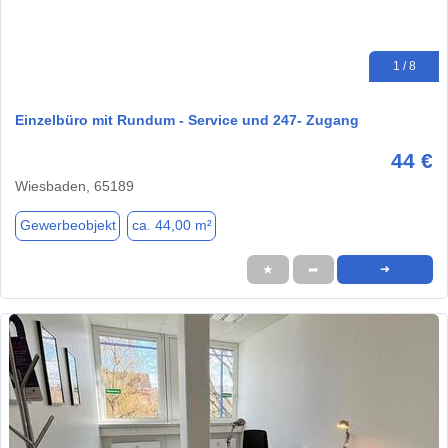
1 / 8
Einzelbüro mit Rundum - Service und 247- Zugang
44 €
Wiesbaden, 65189
Gewerbeobjekt
ca. 44,00 m²
★
➦
➜