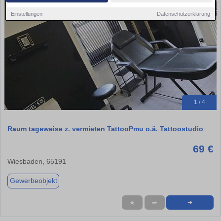
Einstellungen
Datenschutzerklärung
1 / 4
Raum tageweise z. vermieten TattooPmu o.ä. Tattoostudio
69 €
Wiesbaden, 65191
Gewerbeobjekt
★
➦
➜