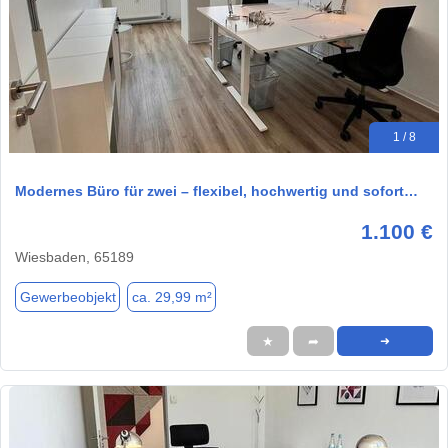
1 / 8
Modernes Büro für zwei – flexibel, hochwertig und sofort…
1.100 €
Wiesbaden, 65189
Gewerbeobjekt
ca. 29,99 m²
★
➦
➜