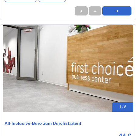
★
➦
➜
1 / 8
All-Inclusive-Büro zum Durchstarten!
44 €