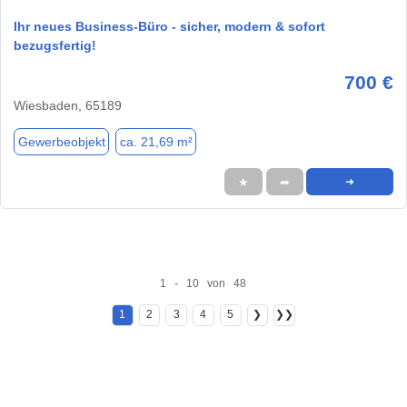
Ihr neues Business-Büro - sicher, modern & sofort
bezugsfertig!
700 €
Wiesbaden, 65189
Gewerbeobjekt
ca. 21,69 m²
★
➦
➜
1 - 10 von 48
1
2
3
4
5
❯
❯❯