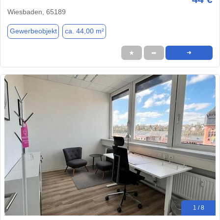
Wiesbaden, 65189
Gewerbeobjekt
ca. 44,00 m²
★
➦
➜
1 / 8