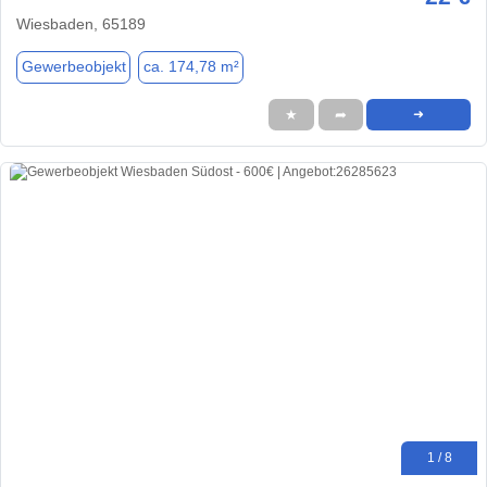
Wiesbaden, 65189
Gewerbeobjekt
ca. 174,78 m²
★
➦
➜
1 / 8