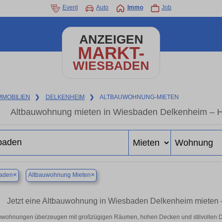
Event
Auto
Immo
Job
ANZEIGEN
MARKT-
WIESBADEN
MMOBILIEN
❯
DELKENHEIM
❯
ALTBAUWOHNUNG-MIETEN
Altbauwohnung mieten in Wiesbaden Delkenheim – Ho
×
×
aden
Altbauwohnung Mieten
Jetzt eine Altbauwohnung in Wiesbaden Delkenheim mieten –
uwohnungen überzeugen mit großzügigen Räumen, hohen Decken und stilvollen Deta