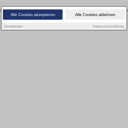
onnten wir derzeit keine passenden Objekte finden. Schauen Sie bald wieder vo
Alle Cookies akzeptieren
Alle Cookies ablehnen
Einstellungen
Datenschutzerklärung