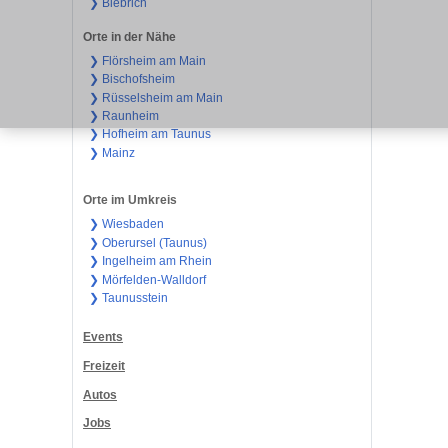
❯ Biebrich
Orte in der Nähe
❯ Flörsheim am Main
❯ Bischofsheim
❯ Rüsselsheim am Main
❯ Raunheim
❯ Hofheim am Taunus
❯ Mainz
Orte im Umkreis
❯ Wiesbaden
❯ Oberursel (Taunus)
❯ Ingelheim am Rhein
❯ Mörfelden-Walldorf
❯ Taunusstein
Events
Freizeit
Autos
Jobs