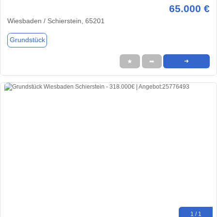
65.000 €
Wiesbaden / Schierstein, 65201
Grundstück
★
➦
➜
1 / 1