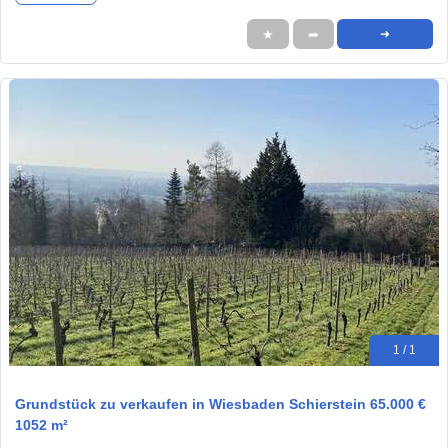
★
➦
➜
1 / 1
Grundstück zu verkaufen in Wiesbaden Schierstein 65.000 €
1052 m²